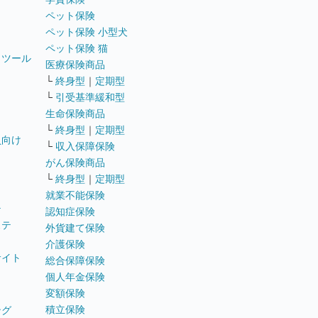
ペット保険
ペット保険 小型犬
ペット保険 猫
トツール
医療保険商品
└
終身型
｜
定期型
└
引受基準緩和型
生命保険商品
└
終身型
｜
定期型
員向け
└
収入保障保険
がん保険商品
└
終身型
｜
定期型
就業不能保険
テ
認知症保険
ステ
外貨建て保険
介護保険
サイト
総合保障保険
個人年金保険
変額保険
積立保険
ング