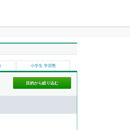
塾
小学生 学習塾