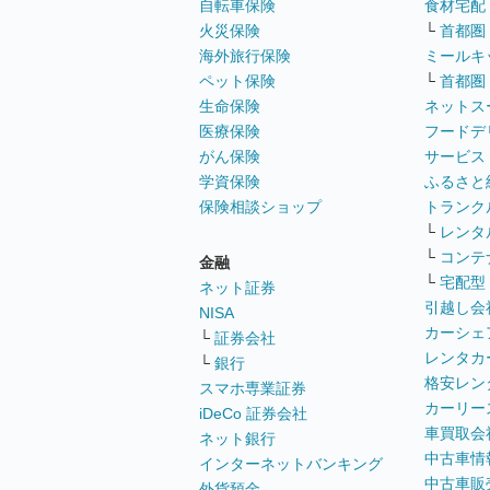
自転車保険
食材宅配
火災保険
└
首都圏
海外旅行保険
ミールキ
ペット保険
└
首都圏
生命保険
ネットス
医療保険
フードデ
がん保険
サービス
学資保険
ふるさと
保険相談ショップ
トランク
└
レンタ
└
コンテ
金融
└
宅配型
ネット証券
引越し会
NISA
カーシェ
└
証券会社
レンタカ
└
銀行
格安レン
スマホ専業証券
カーリー
iDeCo 証券会社
車買取会
ネット銀行
中古車情
インターネットバンキング
中古車販
外貨預金