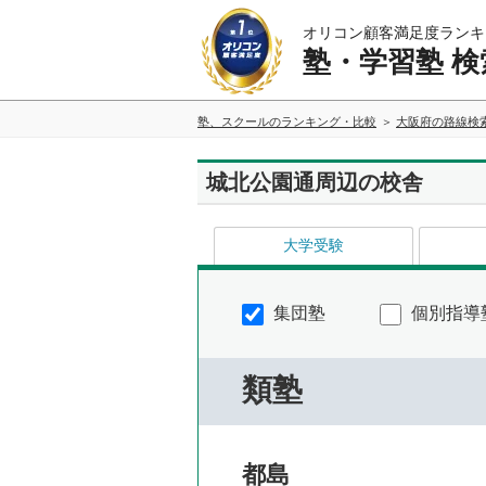
オリコン顧客満足度ランキ
塾・学習塾 検
塾、スクールのランキング・比較
大阪府の路線検
城北公園通周辺の校舎
大学受験
集団塾
個別指導
類塾
都島