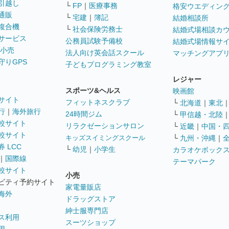
引越し
└
FP
｜
医療事務
格安ウエディン
通販
└
宅建
｜
簿記
結婚相談所
複合機
└
社会保険労務士
結婚式場相談カ
サービス
公務員試験予備校
結婚式場情報サ
 小売
法人向け英会話スクール
マッチングアプ
守りGPS
子どもプログラミング教室
レジャー
スポーツ&ヘルス
映画館
サイト
フィットネスクラブ
└
北海道
｜
東北
行
｜
海外旅行
24時間ジム
└
甲信越・北陸
較サイト
リラクゼーションサロン
└
近畿
｜
中国・
較サイト
キッズスイミングスクール
└
九州・沖縄
｜
 LCC
└
幼児
｜
小学生
カラオケボック
｜
国際線
テーマパーク
較サイト
小売
ビティ予約サイト
家電量販店
海外
ドラッグストア
紳士服専門店
ス利用
スーツショップ