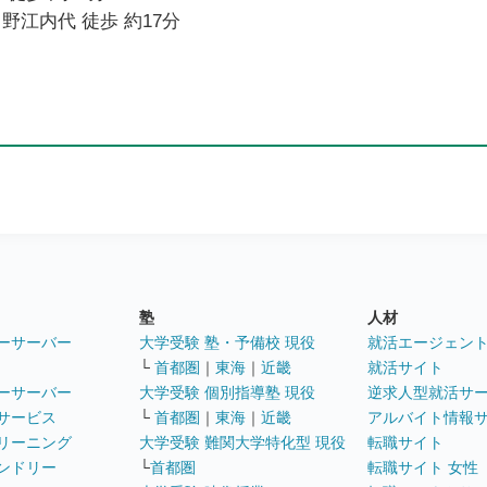
野江内代 徒歩 約17分
塾
人材
ーサーバー
大学受験 塾・予備校 現役
就活エージェン
└
首都圏
｜
東海
｜
近畿
就活サイト
ーサーバー
大学受験 個別指導塾 現役
逆求人型就活サ
サービス
└
首都圏
｜
東海
｜
近畿
アルバイト情報
リーニング
大学受験 難関大学特化型 現役
転職サイト
ンドリー
└
首都圏
転職サイト 女性