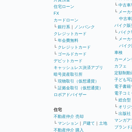
└
中古車
住宅ローン
└
メーカ
FX
中古車
カードローン
バイク販
└
銀行系
｜
ノンバンク
└
バイク
クレジットカード
└
メーカ
└
年会費無料
バイク
└
クレジットカード
車検
└
ゴールドカード
カーメン
デビットカード
カフェ
キャッシュレス決済アプリ
定額制動
暗号資産取引所
子ども写
└
現物取引（仮想通貨）
電子書籍
└
証拠金取引（仮想通貨）
電子コミ
ロボアドバイザー
└
総合型
└
オリジ
住宅
└
出版社
不動産仲介 売却
マンガア
└
マンション
｜
戸建て
｜
土地
ブランド
不動産仲介 購入