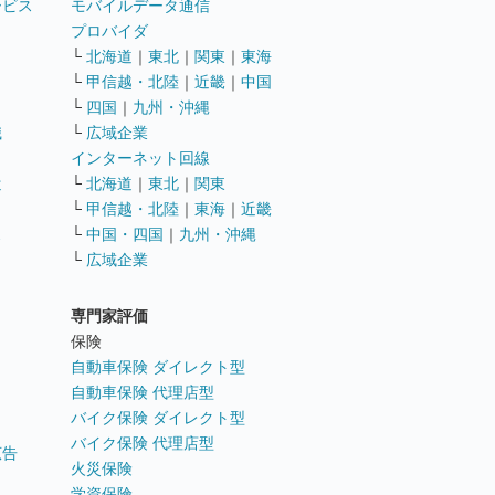
ービス
モバイルデータ通信
ト
プロバイダ
└
北海道
｜
東北
｜
関東
｜
東海
└
甲信越・北陸
｜
近畿
｜
中国
└
四国
｜
九州・沖縄
職
└
広域企業
インターネット回線
遣
└
北海道
｜
東北
｜
関東
└
甲信越・北陸
｜
東海
｜
近畿
ス
└
中国・四国
｜
九州・沖縄
└
広域企業
専門家評価
ト
保険
自動車保険 ダイレクト型
自動車保険 代理店型
バイク保険 ダイレクト型
バイク保険 代理店型
広告
火災保険
学資保険