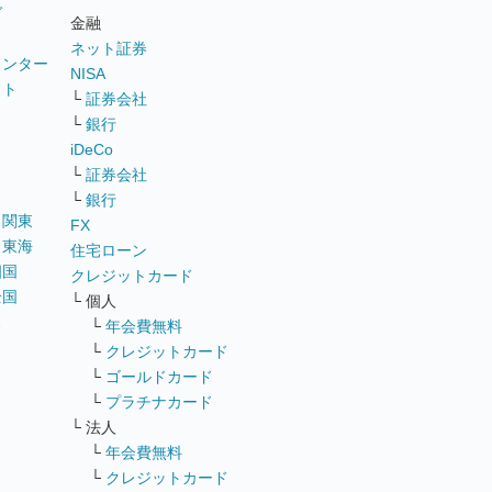
グ
金融
ネット証券
ウンター
NISA
イト
└
証券会社
リ
└
銀行
iDeCo
└
証券会社
└
銀行
｜
関東
FX
｜
東海
住宅ローン
四国
クレジットカード
全国
└ 個人
ス
└
年会費無料
└
クレジットカード
└
ゴールドカード
└
プラチナカード
└ 法人
└
年会費無料
└
クレジットカード