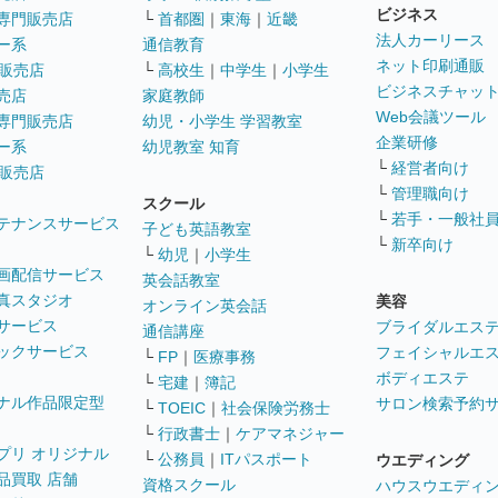
ビジネス
専門販売店
└
首都圏
｜
東海
｜
近畿
法人カーリース
ー系
通信教育
ネット印刷通販
販売店
└
高校生
｜
中学生
｜
小学生
ビジネスチャッ
売店
家庭教師
Web会議ツール
専門販売店
幼児・小学生 学習教室
企業研修
ー系
幼児教室 知育
└
経営者向け
販売店
└
管理職向け
スクール
└
若手・一般社
テナンスサービス
子ども英語教室
└
新卒向け
└
幼児
｜
小学生
画配信サービス
英会話教室
真スタジオ
美容
オンライン英会話
サービス
ブライダルエス
通信講座
ックサービス
フェイシャルエ
└
FP
｜
医療事務
ボディエステ
└
宅建
｜
簿記
ナル作品限定型
サロン検索予約
└
TOEIC
｜
社会保険労務士
└
行政書士
｜
ケアマネジャー
プリ オリジナル
└
公務員
｜
ITパスポート
ウエディング
品買取 店舗
資格スクール
ハウスウエディ