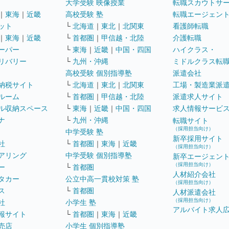
大学受験 映像授業
転職スカウトサ
｜
東海
｜
近畿
高校受験 塾
転職エージェン
ット
└
北海道
｜
東北
｜
北関東
看護師転職
｜
東海
｜
近畿
└
首都圏
｜
甲信越・北陸
介護転職
ーパー
└
東海
｜
近畿
｜
中国・四国
ハイクラス・
リバリー
└
九州・沖縄
ミドルクラス転
高校受験 個別指導塾
派遣会社
納税サイト
└
北海道
｜
東北
｜
北関東
工場・製造業派
ルーム
└
首都圏
｜
甲信越・北陸
派遣求人サイト
ル収納スペース
└
東海
｜
近畿
｜
中国・四国
求人情報サービ
ナ
└
九州・沖縄
転職サイト
（採用担当向け）
中学受験 塾
新卒採用サイト
社
└
首都圏
｜
東海
｜
近畿
（採用担当向け）
アリング
中学受験 個別指導塾
新卒エージェン
（採用担当向け）
ー
└
首都圏
人材紹介会社
タカー
公立中高一貫校対策 塾
（採用担当向け）
ス
└
首都圏
人材派遣会社
（採用担当向け）
社
小学生 塾
アルバイト求人
報サイト
└
首都圏
｜
東海
｜
近畿
売店
小学生 個別指導塾