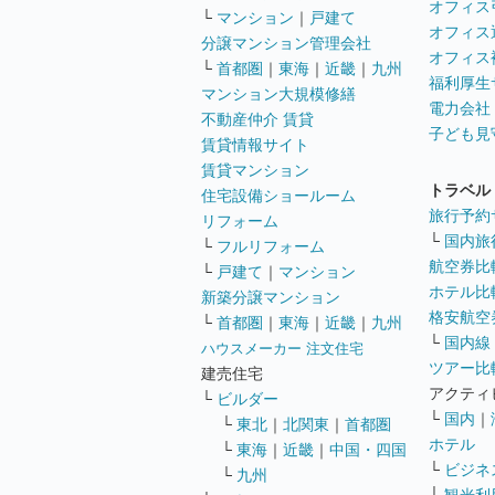
オフィス
└
マンション
｜
戸建て
オフィス
分譲マンション管理会社
オフィス
└
首都圏
｜
東海
｜
近畿
｜
九州
福利厚生
マンション大規模修繕
電力会社
不動産仲介 賃貸
子ども見
賃貸情報サイト
賃貸マンション
トラベル
住宅設備ショールーム
旅行予約
リフォーム
└
国内旅
└
フルリフォーム
航空券比
└
戸建て
｜
マンション
ホテル比
新築分譲マンション
格安航空券
└
首都圏
｜
東海
｜
近畿
｜
九州
└
国内線
ハウスメーカー 注文住宅
ツアー比
建売住宅
アクティ
└
ビルダー
└
国内
｜
└
東北
｜
北関東
｜
首都圏
ホテル
└
東海
｜
近畿
｜
中国・四国
└
ビジネ
└
九州