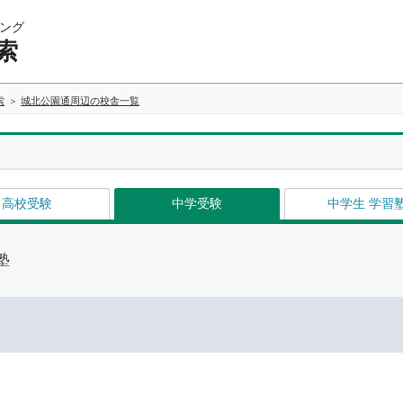
ング
索
索
城北公園通周辺の校舎一覧
高校受験
中学受験
中学生 学習
塾