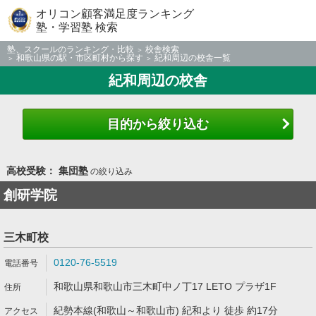
オリコン顧客満足度ランキング
塾・学習塾 検索
塾、スクールのランキング・比較
校舎検索
和歌山県の駅・市区町村から探す
紀和周辺の校舎一覧
紀和周辺の校舎
目的から絞り込む
高校受験： 集団塾
の絞り込み
創研学院
三木町校
0120-76-5519
和歌山県和歌山市三木町中ノ丁17 LETO プラザ1F
紀勢本線(和歌山～和歌山市) 紀和より 徒歩 約17分