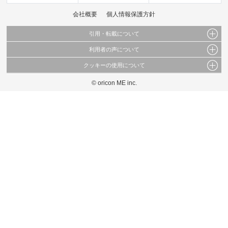
会社概要
個人情報保護方針
引用・転載について
利用者の声について
当サイトで公開されている情報（文字、写真、イラスト、画像データ等）及びこれらの配
置・編集および構造などについての著作権は株式会社oricon MEに帰属しております。
クッキーの使用について
当サイトに掲載している内容はすべてサービスの利用者が提出された見解・感想です。
これらの情報を権利者の許可なく無断転載・複製などの二次利用を行うことは固く禁じて
弊社が内容について正確性を含め一切保証するものではありません。
おります。
© oricon ME inc.
このサイトでは Cookie を使用して、ユーザーに合わせたコンテンツや広告の表示、ソー
弊社の見解・ 意見ではないことをご理解いただいた上でご覧ください。
シャル メディア機能の提供、広告の表示回数やクリック数の測定を行っています。
また、ユーザーによるサイトの利用状況についても情報を収集し、ソーシャル メディア
や広告配信、データ解析の各パートナーに提供しています。
各パートナーは、この情報とユーザーが各パートナーに提供した他の情報や、ユーザーが
各パートナーのサービスを使用したときに収集した他の情報を組み合わせて使用すること
があります。