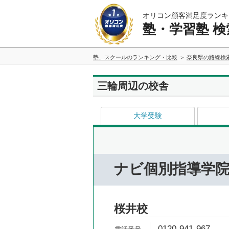
オリコン顧客満足度ランキ
塾・学習塾 検
塾、スクールのランキング・比較
奈良県の路線検
三輪周辺の校舎
大学受験
ナビ個別指導学
桜井校
0120-941-967