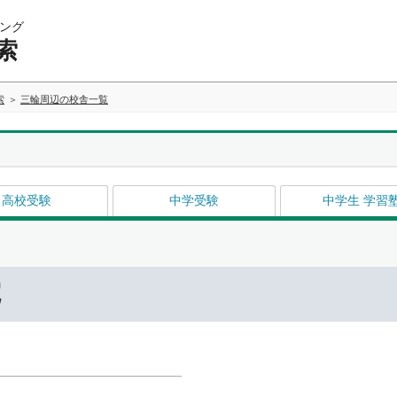
ング
索
索
三輪周辺の校舎一覧
高校受験
中学受験
中学生 学習
院