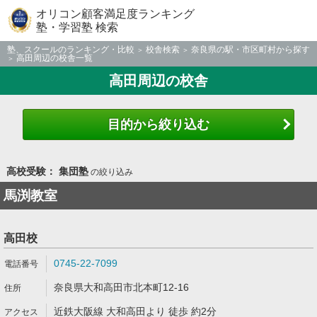
オリコン顧客満足度ランキング
塾・学習塾 検索
塾、スクールのランキング・比較
校舎検索
奈良県の駅・市区町村から探す
高田周辺の校舎一覧
高田周辺の校舎
目的から絞り込む
高校受験： 集団塾
の絞り込み
馬渕教室
高田校
0745-22-7099
奈良県大和高田市北本町12-16
近鉄大阪線 大和高田より 徒歩 約2分