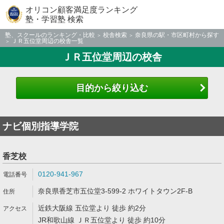
オリコン顧客満足度ランキング
塾・学習塾 検索
塾、スクールのランキング・比較
校舎検索
奈良県の駅・市区町村から探す
ＪＲ五位堂周辺の校舎一覧
ＪＲ五位堂周辺の校舎
目的から絞り込む
ナビ個別指導学院
香芝校
0120-941-967
奈良県香芝市五位堂3-599-2 ホワイトタウン2F-B
近鉄大阪線 五位堂より 徒歩 約2分
JR和歌山線 ＪＲ五位堂より 徒歩 約10分