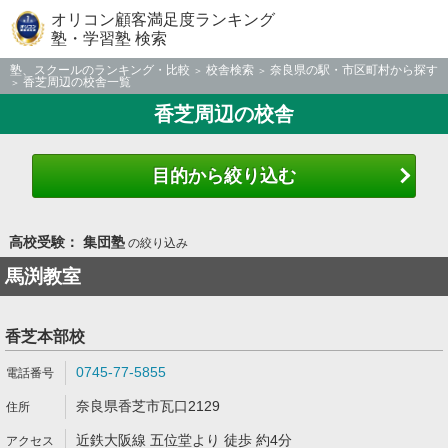
オリコン顧客満足度ランキング
塾・学習塾 検索
塾、スクールのランキング・比較
校舎検索
奈良県の駅・市区町村から探す
香芝周辺の校舎一覧
香芝周辺の校舎
目的から絞り込む
高校受験： 集団塾
の絞り込み
馬渕教室
香芝本部校
0745-77-5855
奈良県香芝市瓦口2129
近鉄大阪線 五位堂より 徒歩 約4分