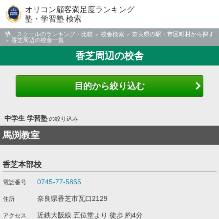
オリコン顧客満足度ランキング
塾・学習塾 検索
塾、スクールのランキング・比較
校舎検索
奈良県の駅・市区町村から探す
香芝周辺の校舎一覧
香芝周辺の校舎
目的から絞り込む
中学生 学習塾
の絞り込み
馬渕教室
香芝本部校
0745-77-5855
奈良県香芝市瓦口2129
近鉄大阪線 五位堂より 徒歩 約4分