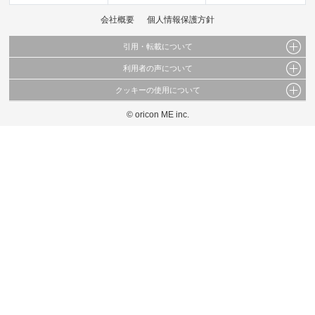
会社概要
個人情報保護方針
引用・転載について
利用者の声について
当サイトで公開されている情報（文字、写真、イラスト、画像データ等）及びこれらの配
置・編集および構造などについての著作権は株式会社oricon MEに帰属しております。
クッキーの使用について
当サイトに掲載している内容はすべてサービスの利用者が提出された見解・感想です。
これらの情報を権利者の許可なく無断転載・複製などの二次利用を行うことは固く禁じて
弊社が内容について正確性を含め一切保証するものではありません。
おります。
© oricon ME inc.
このサイトでは Cookie を使用して、ユーザーに合わせたコンテンツや広告の表示、ソー
弊社の見解・ 意見ではないことをご理解いただいた上でご覧ください。
シャル メディア機能の提供、広告の表示回数やクリック数の測定を行っています。
また、ユーザーによるサイトの利用状況についても情報を収集し、ソーシャル メディア
や広告配信、データ解析の各パートナーに提供しています。
各パートナーは、この情報とユーザーが各パートナーに提供した他の情報や、ユーザーが
各パートナーのサービスを使用したときに収集した他の情報を組み合わせて使用すること
があります。