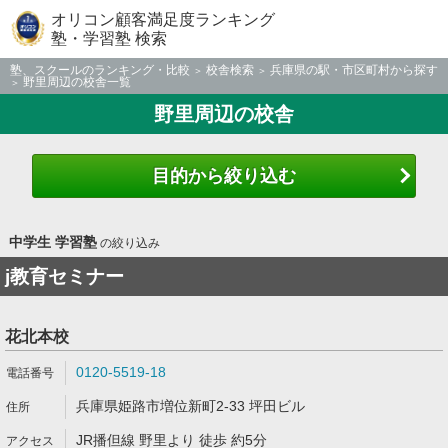
オリコン顧客満足度ランキング
塾・学習塾 検索
塾、スクールのランキング・比較
校舎検索
兵庫県の駅・市区町村から探す
野里周辺の校舎一覧
野里周辺の校舎
目的から絞り込む
中学生 学習塾
の絞り込み
j教育セミナー
花北本校
0120-5519-18
兵庫県姫路市増位新町2-33 坪田ビル
JR播但線 野里より 徒歩 約5分