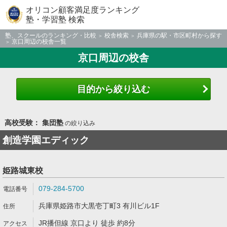
オリコン顧客満足度ランキング
塾・学習塾 検索
塾、スクールのランキング・比較
校舎検索
兵庫県の駅・市区町村から探す
京口周辺の校舎一覧
京口周辺の校舎
目的から絞り込む
高校受験： 集団塾
の絞り込み
創造学園エディック
姫路城東校
079-284-5700
兵庫県姫路市大黒壱丁町3 有川ビル1F
JR播但線 京口より 徒歩 約8分