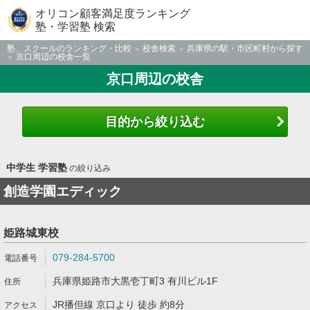
オリコン顧客満足度ランキング
塾・学習塾 検索
塾、スクールのランキング・比較
校舎検索
兵庫県の駅・市区町村から探す
京口周辺の校舎一覧
京口周辺の校舎
目的から絞り込む
中学生 学習塾
の絞り込み
創造学園エディック
姫路城東校
079-284-5700
兵庫県姫路市大黒壱丁町3 有川ビル1F
JR播但線 京口より 徒歩 約8分