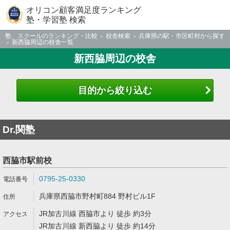
オリコン顧客満足度ランキング
塾・学習塾 検索
塾、スクールのランキング・比較
校舎検索
兵庫県の駅・市区町村から探す
新西脇周辺の校舎一覧
新西脇周辺の校舎
目的から絞り込む
Dr.関塾
西脇市駅前校
0795-25-0330
兵庫県西脇市野村町884 野村ビル1F
JR加古川線 西脇市より 徒歩 約3分
JR加古川線 新西脇より 徒歩 約14分