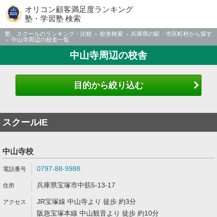
オリコン顧客満足度ランキング
塾・学習塾 検索
塾、スクールのランキング・比較
校舎検索
兵庫県の駅・市区町村から探す
中山寺周辺の校舎一覧
中山寺周辺の校舎
目的から絞り込む
スクールIE
中山寺校
0797-88-9988
兵庫県宝塚市中筋5-13-17
JR宝塚線 中山寺より 徒歩 約3分
阪急宝塚本線 中山観音より 徒歩 約10分