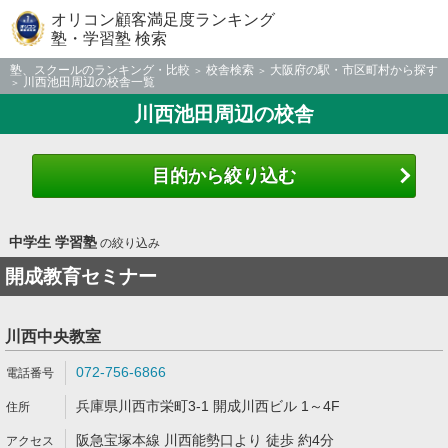
オリコン顧客満足度ランキング
塾・学習塾 検索
塾、スクールのランキング・比較
校舎検索
大阪府の駅・市区町村から探す
川西池田周辺の校舎一覧
川西池田周辺の校舎
目的から絞り込む
中学生 学習塾
の絞り込み
開成教育セミナー
川西中央教室
072-756-6866
兵庫県川西市栄町3-1 開成川西ビル 1～4F
阪急宝塚本線 川西能勢口より 徒歩 約4分