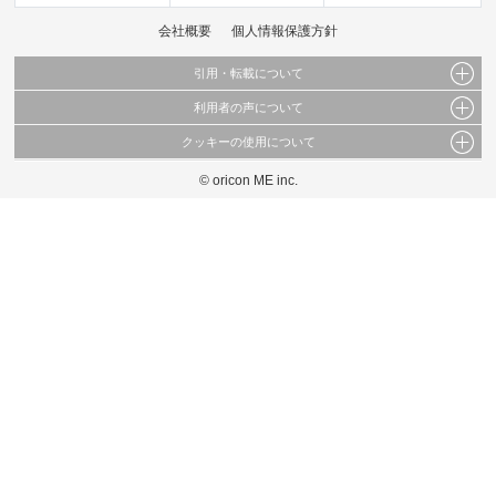
会社概要
個人情報保護方針
引用・転載について
利用者の声について
当サイトで公開されている情報（文字、写真、イラスト、画像データ等）及びこれらの配
置・編集および構造などについての著作権は株式会社oricon MEに帰属しております。
クッキーの使用について
当サイトに掲載している内容はすべてサービスの利用者が提出された見解・感想です。
これらの情報を権利者の許可なく無断転載・複製などの二次利用を行うことは固く禁じて
弊社が内容について正確性を含め一切保証するものではありません。
おります。
© oricon ME inc.
このサイトでは Cookie を使用して、ユーザーに合わせたコンテンツや広告の表示、ソー
弊社の見解・ 意見ではないことをご理解いただいた上でご覧ください。
シャル メディア機能の提供、広告の表示回数やクリック数の測定を行っています。
また、ユーザーによるサイトの利用状況についても情報を収集し、ソーシャル メディア
や広告配信、データ解析の各パートナーに提供しています。
各パートナーは、この情報とユーザーが各パートナーに提供した他の情報や、ユーザーが
各パートナーのサービスを使用したときに収集した他の情報を組み合わせて使用すること
があります。