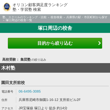
オリコン顧客満足度ランキング
塾・学習塾 検索
塾、スクールのランキング・比較
校舎検索
兵庫県の駅・市区町村から探す
塚口周辺の校舎一覧
塚口周辺の校舎
目的から絞り込む
高校受験： 集団塾
の絞り込み
木村塾
園田支所前校
06-6495-3085
兵庫県尼崎市御園1-16-12 支所前ビル2F
JR宝塚線 塚口より 徒歩 約14分