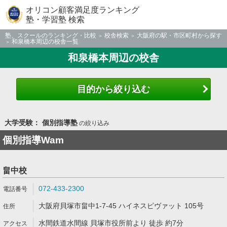
オリコン顧客満足度ランキング
塾・学習塾 検索
塾、スクールのランキング・比較
校舎検索
大阪府の駅・市区町村から探す
和泉橋本周辺の校舎一覧
和泉橋本周辺の校舎
目的から絞り込む
大学受験： 個別指導塾
の絞り込み
個別指導Wam
畠中校
072-433-2300
大阪府貝塚市畠中1-7-45 ハイネスピヴァット 105号
水間鉄道水間線 貝塚市役所前より 徒歩 約7分