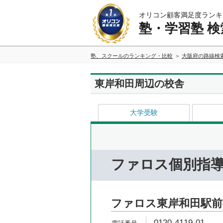
オリコン顧客満足度ランキ
塾・学習塾 検
塾、スクールのランキング・比較
大阪府の路線検
東岸和田周辺の校舎
大学受験
ファロス個別指
ファロス東岸和田駅前
0120-4119-01