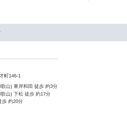
ー
町146-1
歌山) 東岸和田 徒歩 約3分
山) 下松 徒歩 約17分
歩 約20分