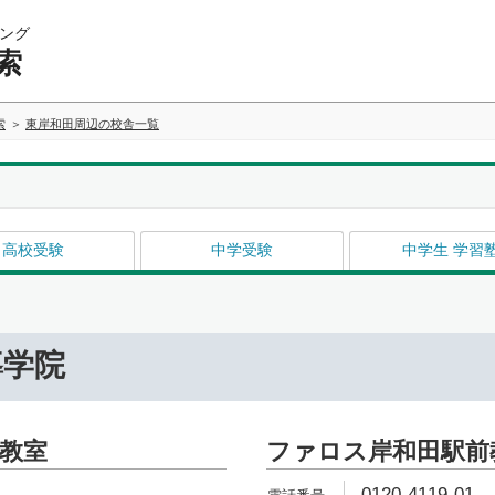
ング
索
索
東岸和田周辺の校舎一覧
高校受験
中学受験
中学生 学習
導学院
教室
ファロス岸和田駅前
0120-4119-01