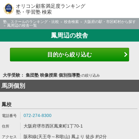
オリコン顧客満足度ランキング
塾・学習塾 検索
塾、スクールのランキング・比較
校舎検索
大阪府の駅・市区町村から探す
鳳周辺の校舎一覧
鳳周辺の校舎
目的から絞り込む
大学受験： 集団塾 映像授業 個別指導塾
の絞り込み
馬渕個別
鳳校
072-274-8300
大阪府堺市西区鳳東町1丁70-1
阪和線(天王寺～和歌山) 鳳より 徒歩 約2分