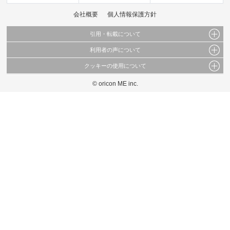
会社概要
個人情報保護方針
引用・転載について
利用者の声について
当サイトで公開されている情報（文字、写真、イラスト、画像データ等）及びこれらの配
置・編集および構造などについての著作権は株式会社oricon MEに帰属しております。
クッキーの使用について
当サイトに掲載している内容はすべてサービスの利用者が提出された見解・感想です。
これらの情報を権利者の許可なく無断転載・複製などの二次利用を行うことは固く禁じて
弊社が内容について正確性を含め一切保証するものではありません。
おります。
© oricon ME inc.
このサイトでは Cookie を使用して、ユーザーに合わせたコンテンツや広告の表示、ソー
弊社の見解・ 意見ではないことをご理解いただいた上でご覧ください。
シャル メディア機能の提供、広告の表示回数やクリック数の測定を行っています。
また、ユーザーによるサイトの利用状況についても情報を収集し、ソーシャル メディア
や広告配信、データ解析の各パートナーに提供しています。
各パートナーは、この情報とユーザーが各パートナーに提供した他の情報や、ユーザーが
各パートナーのサービスを使用したときに収集した他の情報を組み合わせて使用すること
があります。