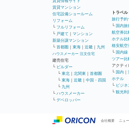
賃貸情報サイト
賃貸マンション
トラベル
住宅設備ショールーム
旅行予約
リフォーム
└
国内旅
└
フルリフォーム
航空券比
└
戸建て
｜
マンション
ホテル比
新築分譲マンション
格安航空券
└
首都圏
｜
東海
｜
近畿
｜
九州
└
国内線
ハウスメーカー 注文住宅
ツアー比
建売住宅
アクティ
└
ビルダー
└
国内
｜
└
東北
｜
北関東
｜
首都圏
ホテル
└
東海
｜
近畿
｜
中国・四国
└
ビジネ
└
九州
└
観光利
└
ハウスメーカー
└
デベロッパー
会社概要
ニュ