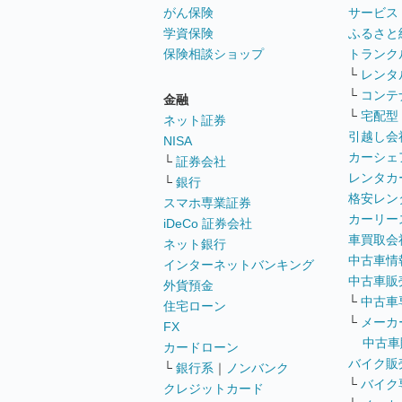
がん保険
サービス
学資保険
ふるさと
保険相談ショップ
トランク
└
レンタ
└
コンテ
金融
└
宅配型
ネット証券
引越し会
NISA
カーシェ
└
証券会社
レンタカ
└
銀行
格安レン
スマホ専業証券
カーリー
iDeCo 証券会社
車買取会
ネット銀行
中古車情
インターネットバンキング
中古車販
外貨預金
└
中古車
住宅ローン
└
メーカ
FX
中古車
カードローン
バイク販
└
銀行系
｜
ノンバンク
└
バイク
クレジットカード