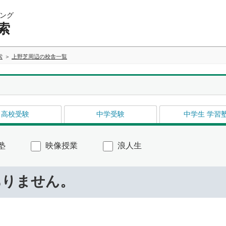
ング
索
索
上野芝周辺の校舎一覧
高校受験
中学受験
中学生 学習
塾
映像授業
浪人生
ありません。