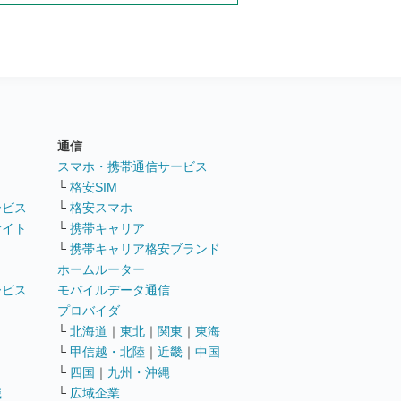
通信
ト
スマホ・携帯通信サービス
└
格安SIM
ービス
└
格安スマホ
サイト
└
携帯キャリア
└
携帯キャリア格安ブランド
ホームルーター
ービス
モバイルデータ通信
ト
プロバイダ
└
北海道
｜
東北
｜
関東
｜
東海
└
甲信越・北陸
｜
近畿
｜
中国
└
四国
｜
九州・沖縄
職
└
広域企業