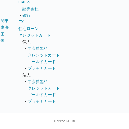
iDeCo
└
証券会社
└
銀行
｜
関東
FX
｜
東海
住宅ローン
四国
クレジットカード
全国
└ 個人
ス
└
年会費無料
└
クレジットカード
└
ゴールドカード
└
プラチナカード
└ 法人
└
年会費無料
└
クレジットカード
└
ゴールドカード
└
プラチナカード
© oricon ME inc.