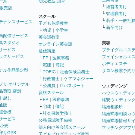
ー系
幼児教室 知育
└
経営者向け
販売店
└
管理職向け
スクール
└
若手・一般社
テナンスサービス
子ども英語教室
└
新卒向け
└
幼児
｜
小学生
画配信サービス
英会話教室
真スタジオ
美容
オンライン英会話
サービス
ブライダルエス
通信講座
ックサービス
フェイシャルエ
└
FP
｜
医療事務
ボディエステ
└
宅建
｜
簿記
ナル作品限定型
サロン検索予約
└
TOEIC
｜
社会保険労務士
└
行政書士
｜
ケアマネジャー
プリ オリジナル
└
公務員
｜
ITパスポート
ウエディング
品買取 店舗
資格スクール
ハウスウエディ
引越し
└
FP
｜
医療事務
格安ウエディン
通販
└
宅建
｜
簿記
結婚相談所
複合機
└
社会保険労務士
結婚式場相談カ
サービス
公務員試験予備校
結婚式場情報サ
 小売
法人向け英会話スクール
マッチングアプ
守りGPS
子どもプログラミング教室