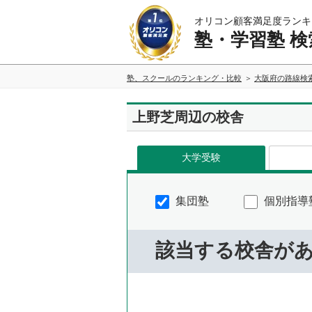
オリコン顧客満足度ランキ
塾・学習塾 検
塾、スクールのランキング・比較
大阪府の路線検
上野芝周辺の校舎
大学受験
集団塾
個別指導
該当する校舎が