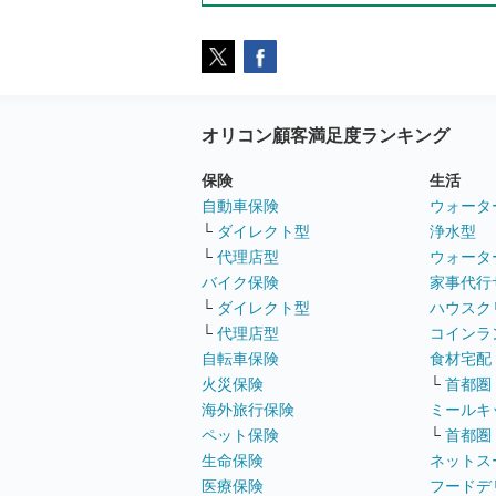
オリコン顧客満足度ランキング
保険
生活
自動車保険
ウォータ
└
ダイレクト型
浄水型
└
代理店型
ウォータ
バイク保険
家事代行
└
ダイレクト型
ハウスク
└
代理店型
コインラ
自転車保険
食材宅配
火災保険
└
首都圏
海外旅行保険
ミールキ
ペット保険
└
首都圏
生命保険
ネットス
医療保険
フードデ