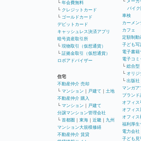
└
メーカ
└
年会費無料
バイク
└
クレジットカード
車検
└
ゴールドカード
カーメン
デビットカード
カフェ
キャッシュレス決済アプリ
定額制動
暗号資産取引所
子ども写
└
現物取引（仮想通貨）
電子書籍
└
証拠金取引（仮想通貨）
電子コミ
ロボアドバイザー
└
総合型
└
オリジ
住宅
└
出版社
不動産仲介 売却
マンガア
└
マンション
｜
戸建て
｜
土地
ブランド
不動産仲介 購入
オフィス
└
マンション
｜
戸建て
オフィス
分譲マンション管理会社
オフィス
└
首都圏
｜
東海
｜
近畿
｜
九州
福利厚生
マンション大規模修繕
電力会社
不動産仲介 賃貸
子ども見