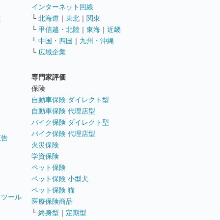
インターネット回線
遣
└
北海道
｜
東北
｜
関東
└
甲信越・北陸
｜
東海
｜
近畿
ス
└
中国・四国
｜
九州・沖縄
└
広域企業
専門家評価
ト
保険
自動車保険 ダイレクト型
自動車保険 代理店型
バイク保険 ダイレクト型
バイク保険 代理店型
広告
火災保険
学資保険
ペット保険
ペット保険 小型犬
ペット保険 猫
トツール
医療保険商品
└
終身型
｜
定期型