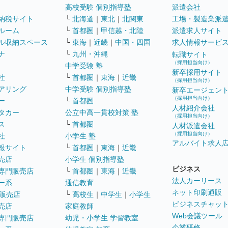
高校受験 個別指導塾
派遣会社
納税サイト
└
北海道
｜
東北
｜
北関東
工場・製造業派
ルーム
└
首都圏
｜
甲信越・北陸
派遣求人サイト
ル収納スペース
└
東海
｜
近畿
｜
中国・四国
求人情報サービ
ナ
└
九州・沖縄
転職サイト
（採用担当向け）
中学受験 塾
新卒採用サイト
社
└
首都圏
｜
東海
｜
近畿
（採用担当向け）
アリング
中学受験 個別指導塾
新卒エージェン
（採用担当向け）
ー
└
首都圏
人材紹介会社
タカー
公立中高一貫校対策 塾
（採用担当向け）
ス
└
首都圏
人材派遣会社
（採用担当向け）
社
小学生 塾
アルバイト求人
報サイト
└
首都圏
｜
東海
｜
近畿
売店
小学生 個別指導塾
ビジネス
専門販売店
└
首都圏
｜
東海
｜
近畿
法人カーリース
ー系
通信教育
ネット印刷通販
販売店
└
高校生
｜
中学生
｜
小学生
ビジネスチャッ
売店
家庭教師
Web会議ツール
専門販売店
幼児・小学生 学習教室
企業研修