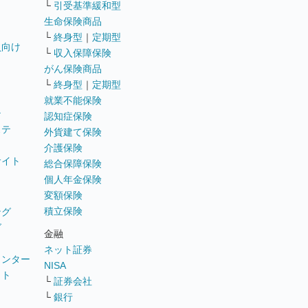
└
引受基準緩和型
生命保険商品
└
終身型
｜
定期型
員向け
└
収入保障保険
がん保険商品
└
終身型
｜
定期型
就業不能保険
テ
認知症保険
ステ
外貨建て保険
介護保険
サイト
総合保障保険
個人年金保険
変額保険
積立保険
ング
グ
金融
ネット証券
ウンター
NISA
イト
└
証券会社
リ
└
銀行