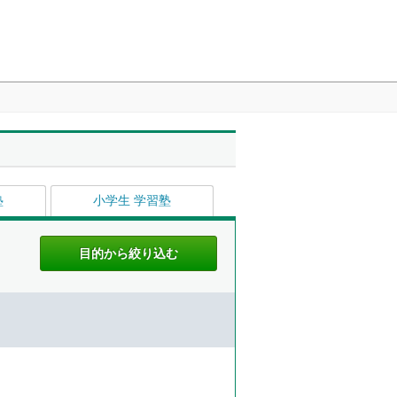
塾
小学生 学習塾