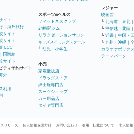
レジャー
スポーツ&ヘルス
映画館
サイト
フィットネスクラブ
└
北海道
｜
東北
行
｜
海外旅行
24時間ジム
└
甲信越・北陸
較サイト
リラクゼーションサロン
└
近畿
｜
中国・
較サイト
キッズスイミングスクール
└
九州・沖縄
｜
 LCC
└
幼児
｜
小学生
カラオケボック
｜
国際線
テーマパーク
較サイト
小売
ビティ予約サイト
家電量販店
海外
ドラッグストア
紳士服専門店
ス利用
スーツショップ
用
カー用品店
タイヤ専門店
ースリリース
個人情報保護方針
お問い合わせ
引用・転載について
求人情報