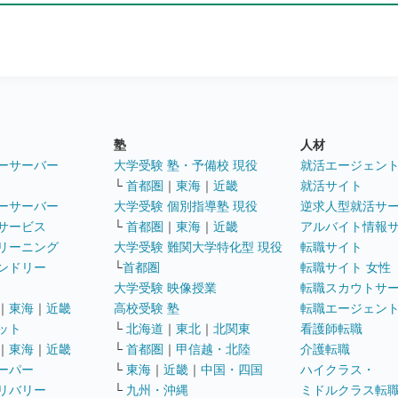
塾
人材
ーサーバー
大学受験 塾・予備校 現役
就活エージェン
└
首都圏
｜
東海
｜
近畿
就活サイト
ーサーバー
大学受験 個別指導塾 現役
逆求人型就活サ
サービス
└
首都圏
｜
東海
｜
近畿
アルバイト情報
リーニング
大学受験 難関大学特化型 現役
転職サイト
ンドリー
└
首都圏
転職サイト 女性
大学受験 映像授業
転職スカウトサ
｜
東海
｜
近畿
高校受験 塾
転職エージェン
ット
└
北海道
｜
東北
｜
北関東
看護師転職
｜
東海
｜
近畿
└
首都圏
｜
甲信越・北陸
介護転職
ーパー
└
東海
｜
近畿
｜
中国・四国
ハイクラス・
リバリー
└
九州・沖縄
ミドルクラス転