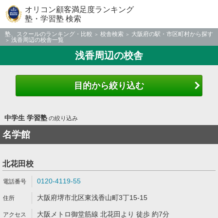
オリコン顧客満足度ランキング
塾・学習塾 検索
塾、スクールのランキング・比較
校舎検索
大阪府の駅・市区町村から探す
浅香周辺の校舎一覧
浅香周辺の校舎
目的から絞り込む
中学生 学習塾
の絞り込み
名学館
北花田校
0120-4119-55
大阪府堺市北区東浅香山町3丁15-15
大阪メトロ御堂筋線 北花田より 徒歩 約7分