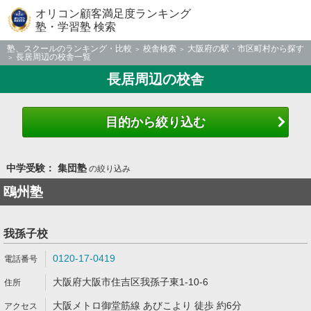
オリコン顧客満足度ランキング
塾・学習塾 検索
塾、スクールのランキング・比較
校舎検索
大阪府の駅・市区町村から探す
長居周辺の校舎一覧
長居周辺の校舎
目的から絞り込む
中学受験： 集団塾
の絞り込み
鴎州塾
我孫子校
0120-17-0419
大阪府大阪市住吉区我孫子東1-10-6
大阪メトロ御堂筋線 あびこより 徒歩 約6分