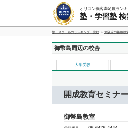
オリコン顧客満足度ランキ
塾・学習塾 検
塾、スクールのランキング・比較
大阪府の路線検
御幣島周辺の校舎
大学受験
開成教育セミナ
御幣島教室
06-6476-4444