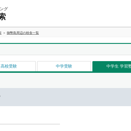
ング
索
索
御幣島周辺の校舎一覧
高校受験
中学受験
中学生 学習
ー