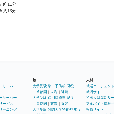
 約11分
 約13分
塾
人材
ーサーバー
大学受験 塾・予備校 現役
就活エージェン
└
首都圏
｜
東海
｜
近畿
就活サイト
ーサーバー
大学受験 個別指導塾 現役
逆求人型就活サ
サービス
└
首都圏
｜
東海
｜
近畿
アルバイト情報
リーニング
大学受験 難関大学特化型 現役
転職サイト