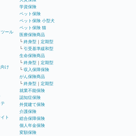
学資保険
ペット保険
ペット保険 小型犬
ペット保険 猫
トツール
医療保険商品
└
終身型
｜
定期型
└
引受基準緩和型
生命保険商品
└
終身型
｜
定期型
員向け
└
収入保障保険
がん保険商品
└
終身型
｜
定期型
就業不能保険
テ
認知症保険
ステ
外貨建て保険
介護保険
サイト
総合保障保険
個人年金保険
変額保険