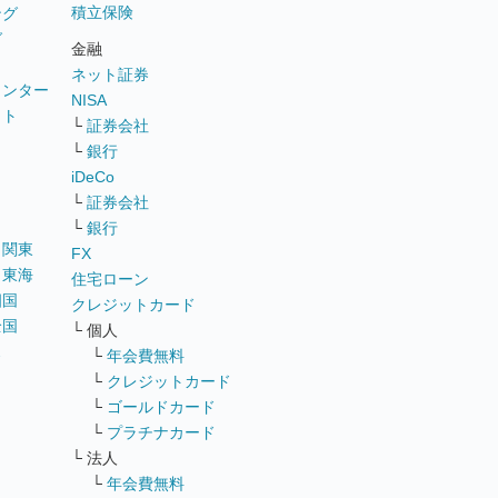
積立保険
ング
グ
金融
ネット証券
ウンター
NISA
イト
└
証券会社
リ
└
銀行
iDeCo
└
証券会社
└
銀行
｜
関東
FX
｜
東海
住宅ローン
四国
クレジットカード
全国
└ 個人
ス
└
年会費無料
└
クレジットカード
└
ゴールドカード
└
プラチナカード
└ 法人
└
年会費無料