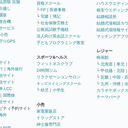
品買取 店舗
資格スクール
ハウスウエディ
引越し
└
FP
｜
医療事務
格安ウエディン
通販
└
宅建
｜
簿記
結婚相談所
複合機
└
社会保険労務士
結婚式場相談カ
サービス
公務員試験予備校
結婚式場情報サ
 小売
法人向け英会話スクール
マッチングアプ
守りGPS
子どもプログラミング教室
レジャー
スポーツ&ヘルス
映画館
サイト
フィットネスクラブ
└
北海道
｜
東北
行
｜
海外旅行
24時間ジム
└
甲信越・北陸
較サイト
リラクゼーションサロン
└
近畿
｜
中国・
較サイト
キッズスイミングスクール
└
九州・沖縄
｜
 LCC
└
幼児
｜
小学生
カラオケボック
｜
国際線
テーマパーク
較サイト
小売
ビティ予約サイト
家電量販店
海外
ドラッグストア
紳士服専門店