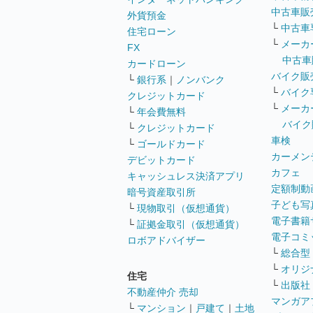
中古車販
外貨預金
└
中古車
住宅ローン
└
メーカ
FX
中古車
カードローン
バイク販
└
銀行系
｜
ノンバンク
└
バイク
クレジットカード
└
メーカ
└
年会費無料
バイク
└
クレジットカード
車検
└
ゴールドカード
カーメン
デビットカード
カフェ
キャッシュレス決済アプリ
定額制動
暗号資産取引所
子ども写
└
現物取引（仮想通貨）
電子書籍
└
証拠金取引（仮想通貨）
電子コミ
ロボアドバイザー
└
総合型
└
オリジ
住宅
└
出版社
不動産仲介 売却
マンガア
└
マンション
｜
戸建て
｜
土地