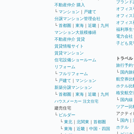
ブランド
不動産仲介 購入
オフィス
└
マンション
｜
戸建て
オフィス
分譲マンション管理会社
オフィス
└
首都圏
｜
東海
｜
近畿
｜
九州
福利厚生
マンション大規模修繕
電力会社
不動産仲介 賃貸
子ども見
賃貸情報サイト
賃貸マンション
トラベル
住宅設備ショールーム
旅行予約
リフォーム
└
国内旅
└
フルリフォーム
航空券比
└
戸建て
｜
マンション
ホテル比
新築分譲マンション
格安航空券
└
首都圏
｜
東海
｜
近畿
｜
九州
└
国内線
ハウスメーカー 注文住宅
ツアー比
建売住宅
アクティ
└
ビルダー
└
国内
｜
└
東北
｜
北関東
｜
首都圏
ホテル
└
東海
｜
近畿
｜
中国・四国