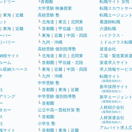
ンドリー
└
首都圏
転職サイト 女性
大学受験 映像授業
転職スカウトサ
｜
東海
｜
近畿
高校受験 塾
転職エージェン
ット
└
北海道
｜
東北
｜
北関東
看護師転職
｜
東海
｜
近畿
└
首都圏
｜
甲信越・北陸
介護転職
ーパー
└
東海
｜
近畿
｜
中国・四国
ハイクラス・
リバリー
└
九州・沖縄
ミドルクラス転
高校受験 個別指導塾
派遣会社
納税サイト
└
北海道
｜
東北
｜
北関東
工場・製造業派
ルーム
└
首都圏
｜
甲信越・北陸
派遣求人サイト
ル収納スペース
└
東海
｜
近畿
｜
中国・四国
求人情報サービ
ナ
└
九州・沖縄
転職サイト
（採用担当向け）
中学受験 塾
新卒採用サイト
社
└
首都圏
｜
東海
｜
近畿
（採用担当向け）
アリング
中学受験 個別指導塾
新卒エージェン
（採用担当向け）
ー
└
首都圏
人材紹介会社
タカー
公立中高一貫校対策 塾
（採用担当向け）
ス
└
首都圏
人材派遣会社
（採用担当向け）
社
小学生 塾
アルバイト求人
報サイト
└
首都圏
｜
東海
｜
近畿