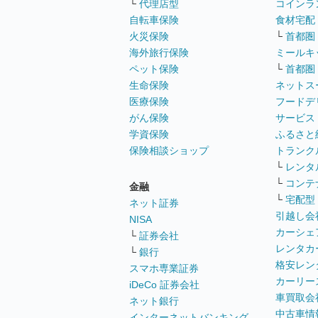
└
代理店型
コインラ
自転車保険
食材宅配
火災保険
└
首都圏
海外旅行保険
ミールキ
ペット保険
└
首都圏
生命保険
ネットス
医療保険
フードデ
がん保険
サービス
学資保険
ふるさと
保険相談ショップ
トランク
└
レンタ
└
コンテ
金融
└
宅配型
ネット証券
引越し会
NISA
カーシェ
└
証券会社
レンタカ
└
銀行
格安レン
スマホ専業証券
カーリー
iDeCo 証券会社
車買取会
ネット銀行
中古車情
インターネットバンキング