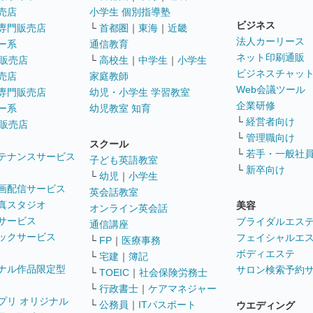
売店
小学生 個別指導塾
ビジネス
専門販売店
└
首都圏
｜
東海
｜
近畿
法人カーリース
ー系
通信教育
ネット印刷通販
販売店
└
高校生
｜
中学生
｜
小学生
ビジネスチャッ
売店
家庭教師
Web会議ツール
専門販売店
幼児・小学生 学習教室
企業研修
ー系
幼児教室 知育
└
経営者向け
販売店
└
管理職向け
スクール
└
若手・一般社
テナンスサービス
子ども英語教室
└
新卒向け
└
幼児
｜
小学生
画配信サービス
英会話教室
真スタジオ
美容
オンライン英会話
サービス
ブライダルエス
通信講座
ックサービス
フェイシャルエ
└
FP
｜
医療事務
ボディエステ
└
宅建
｜
簿記
ナル作品限定型
サロン検索予約
└
TOEIC
｜
社会保険労務士
└
行政書士
｜
ケアマネジャー
プリ オリジナル
└
公務員
｜
ITパスポート
ウエディング