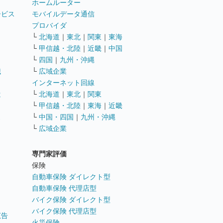
ホームルーター
ービス
モバイルデータ通信
ト
プロバイダ
└
北海道
｜
東北
｜
関東
｜
東海
└
甲信越・北陸
｜
近畿
｜
中国
└
四国
｜
九州・沖縄
職
└
広域企業
インターネット回線
遣
└
北海道
｜
東北
｜
関東
└
甲信越・北陸
｜
東海
｜
近畿
ス
└
中国・四国
｜
九州・沖縄
└
広域企業
専門家評価
ト
保険
自動車保険 ダイレクト型
自動車保険 代理店型
バイク保険 ダイレクト型
バイク保険 代理店型
広告
火災保険