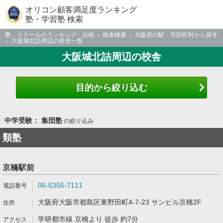
オリコン顧客満足度ランキング
塾・学習塾 検索
塾、スクールのランキング・比較
校舎検索
大阪府の駅・市区町村から探す
大阪城北詰周辺の校舎一覧
大阪城北詰周辺の校舎
目的から絞り込む
中学受験： 集団塾
の絞り込み
類塾
京橋駅前
06-6356-7111
大阪府大阪市都島区東野田町4-7-23 サンビル京橋2F
学研都市線 京橋より 徒歩 約7分