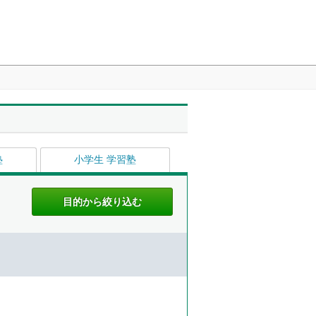
塾
小学生 学習塾