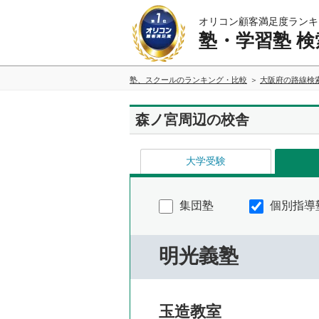
オリコン顧客満足度ランキ
塾・学習塾 検
塾、スクールのランキング・比較
大阪府の路線検
森ノ宮周辺の校舎
大学受験
集団塾
個別指導
明光義塾
玉造教室