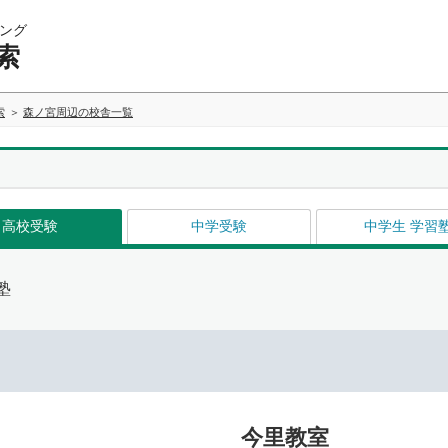
ング
索
索
森ノ宮周辺の校舎一覧
高校受験
中学受験
中学生 学習
塾
今里教室