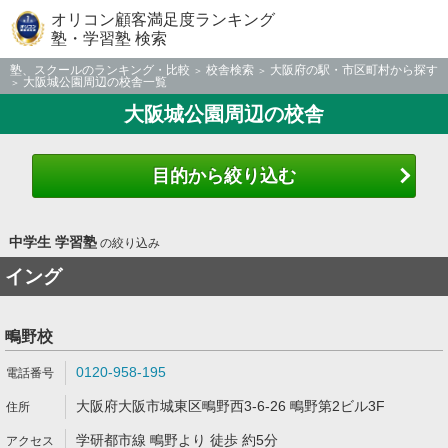
オリコン顧客満足度ランキング
塾・学習塾 検索
塾、スクールのランキング・比較
校舎検索
大阪府の駅・市区町村から探す
大阪城公園周辺の校舎一覧
大阪城公園周辺の校舎
目的から絞り込む
中学生 学習塾
の絞り込み
イング
鴫野校
0120-958-195
大阪府大阪市城東区鴫野西3-6-26 鴫野第2ビル3F
学研都市線 鴫野より 徒歩 約5分