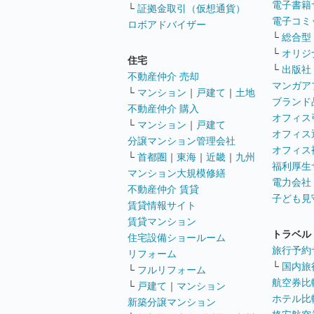
電子書籍
└
証拠金取引（仮想通貨）
電子コミ
ロボアドバイザー
└
総合型
└
オリジ
住宅
└
出版社
不動産仲介 売却
マンガア
└
マンション
｜
戸建て
｜
土地
ブランド
不動産仲介 購入
オフィス
└
マンション
｜
戸建て
オフィス
分譲マンション管理会社
オフィス
└
首都圏
｜
東海
｜
近畿
｜
九州
福利厚生
マンション大規模修繕
電力会社
不動産仲介 賃貸
子ども見
賃貸情報サイト
賃貸マンション
トラベル
住宅設備ショールーム
旅行予約
リフォーム
└
国内旅
└
フルリフォーム
航空券比
└
戸建て
｜
マンション
ホテル比
新築分譲マンション