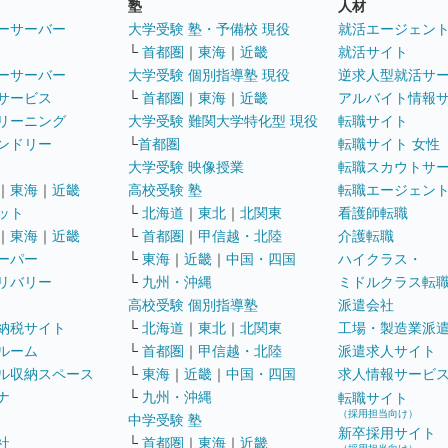
塾
人材
ーサーバー
大学受験 塾・予備校 現役
就活エージェン
└
首都圏
｜
東海
｜
近畿
就活サイト
ーサーバー
大学受験 個別指導塾 現役
逆求人型就活サ
サービス
└
首都圏
｜
東海
｜
近畿
アルバイト情報
リーニング
大学受験 難関大学特化型 現役
転職サイト
ンドリー
└
首都圏
転職サイト 女性
大学受験 映像授業
転職スカウトサ
｜
東海
｜
近畿
高校受験 塾
転職エージェン
ット
└
北海道
｜
東北
｜
北関東
看護師転職
｜
東海
｜
近畿
└
首都圏
｜
甲信越・北陸
介護転職
ーパー
└
東海
｜
近畿
｜
中国・四国
ハイクラス・
リバリー
└
九州・沖縄
ミドルクラス転
高校受験 個別指導塾
派遣会社
納税サイト
└
北海道
｜
東北
｜
北関東
工場・製造業派
ルーム
└
首都圏
｜
甲信越・北陸
派遣求人サイト
ル収納スペース
└
東海
｜
近畿
｜
中国・四国
求人情報サービ
ナ
└
九州・沖縄
転職サイト
（採用担当向け）
中学受験 塾
新卒採用サイト
社
└
首都圏
｜
東海
｜
近畿