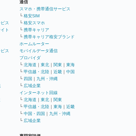
通信
ト
スマホ・携帯通信サービス
└
格安SIM
ービス
└
格安スマホ
サイト
└
携帯キャリア
└
携帯キャリア格安ブランド
ホームルーター
ービス
モバイルデータ通信
ト
プロバイダ
└
北海道
｜
東北
｜
関東
｜
東海
└
甲信越・北陸
｜
近畿
｜
中国
└
四国
｜
九州・沖縄
職
└
広域企業
インターネット回線
遣
└
北海道
｜
東北
｜
関東
└
甲信越・北陸
｜
東海
｜
近畿
ス
└
中国・四国
｜
九州・沖縄
└
広域企業