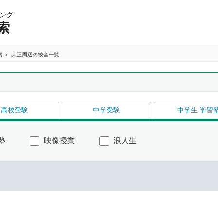
ング
索
索
大正周辺の校舎一覧
高校受験
中学受験
中学生 学習
塾
映像授業
浪人生