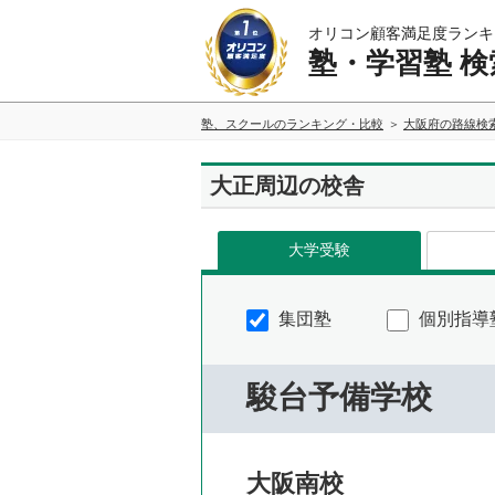
オリコン顧客満足度ランキ
塾・学習塾 検
塾、スクールのランキング・比較
大阪府の路線検
大正周辺の校舎
大学受験
集団塾
個別指導
駿台予備学校
大阪南校