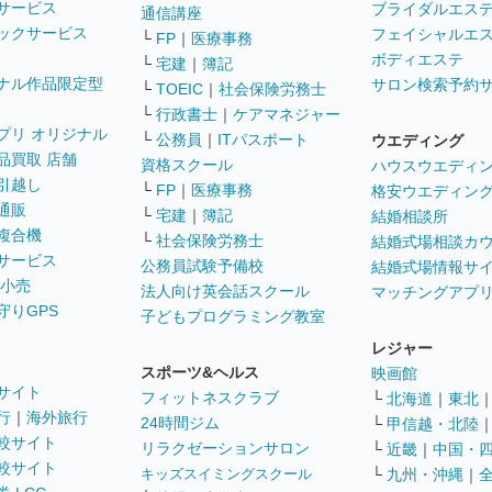
サービス
ブライダルエス
通信講座
ックサービス
フェイシャルエ
└
FP
｜
医療事務
ボディエステ
└
宅建
｜
簿記
ナル作品限定型
サロン検索予約
└
TOEIC
｜
社会保険労務士
└
行政書士
｜
ケアマネジャー
プリ オリジナル
└
公務員
｜
ITパスポート
ウエディング
品買取 店舗
資格スクール
ハウスウエディ
引越し
└
FP
｜
医療事務
格安ウエディン
通販
└
宅建
｜
簿記
結婚相談所
複合機
└
社会保険労務士
結婚式場相談カ
サービス
公務員試験予備校
結婚式場情報サ
 小売
法人向け英会話スクール
マッチングアプ
守りGPS
子どもプログラミング教室
レジャー
スポーツ&ヘルス
映画館
サイト
フィットネスクラブ
└
北海道
｜
東北
行
｜
海外旅行
24時間ジム
└
甲信越・北陸
較サイト
リラクゼーションサロン
└
近畿
｜
中国・
較サイト
キッズスイミングスクール
└
九州・沖縄
｜