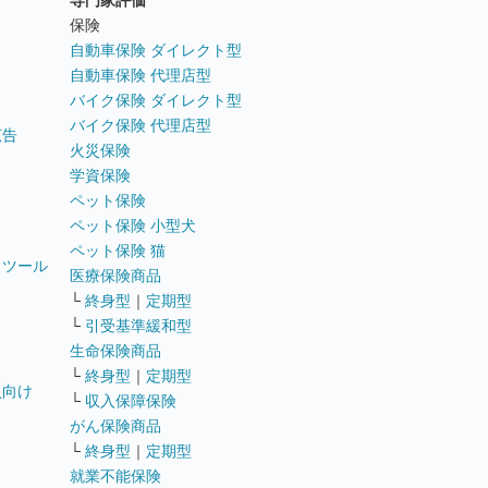
専門家評価
ト
保険
自動車保険 ダイレクト型
自動車保険 代理店型
バイク保険 ダイレクト型
バイク保険 代理店型
広告
火災保険
学資保険
ペット保険
ペット保険 小型犬
ペット保険 猫
トツール
医療保険商品
└
終身型
｜
定期型
└
引受基準緩和型
生命保険商品
└
終身型
｜
定期型
員向け
└
収入保障保険
がん保険商品
└
終身型
｜
定期型
就業不能保険