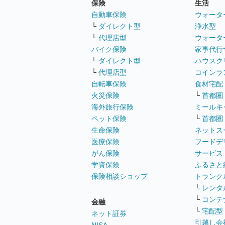
保険
生活
自動車保険
ウォータ
└
ダイレクト型
浄水型
└
代理店型
ウォータ
バイク保険
家事代行
└
ダイレクト型
ハウスク
└
代理店型
コインラ
自転車保険
食材宅配
火災保険
└
首都圏
海外旅行保険
ミールキ
ペット保険
└
首都圏
生命保険
ネットス
医療保険
フードデ
がん保険
サービス
学資保険
ふるさと
保険相談ショップ
トランク
└
レンタ
└
コンテ
金融
└
宅配型
ネット証券
引越し会