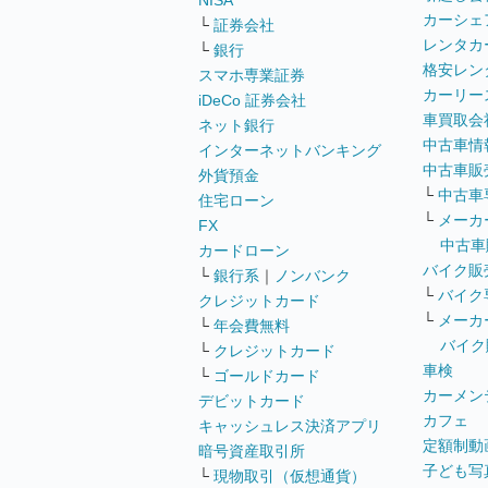
NISA
カーシェ
└
証券会社
レンタカ
└
銀行
格安レン
スマホ専業証券
カーリー
iDeCo 証券会社
車買取会
ネット銀行
中古車情
インターネットバンキング
中古車販
外貨預金
└
中古車
住宅ローン
└
メーカ
FX
中古車
カードローン
バイク販
└
銀行系
｜
ノンバンク
└
バイク
クレジットカード
└
メーカ
└
年会費無料
バイク
└
クレジットカード
車検
└
ゴールドカード
カーメン
デビットカード
カフェ
キャッシュレス決済アプリ
定額制動
暗号資産取引所
子ども写
└
現物取引（仮想通貨）