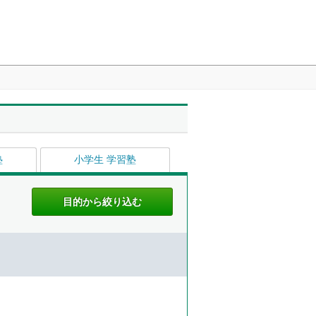
塾
小学生 学習塾