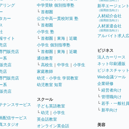
（採用担当向け）
アリング
中学受験 個別指導塾
新卒エージェン
（採用担当向け）
ー
└
首都圏
人材紹介会社
タカー
公立中高一貫校対策 塾
（採用担当向け）
ス
└
首都圏
人材派遣会社
（採用担当向け）
社
小学生 塾
アルバイト求人
報サイト
└
首都圏
｜
東海
｜
近畿
売店
小学生 個別指導塾
ビジネス
専門販売店
└
首都圏
｜
東海
｜
近畿
法人カーリース
ー系
通信教育
ネット印刷通販
販売店
└
高校生
｜
中学生
｜
小学生
ビジネスチャッ
売店
家庭教師
Web会議ツール
専門販売店
幼児・小学生 学習教室
企業研修
ー系
幼児教室 知育
└
経営者向け
販売店
└
管理職向け
スクール
└
若手・一般社
テナンスサービス
子ども英語教室
└
新卒向け
└
幼児
｜
小学生
画配信サービス
英会話教室
真スタジオ
美容
オンライン英会話