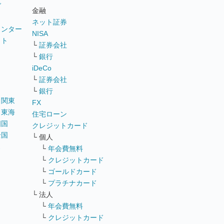
グ
金融
ネット証券
ウンター
NISA
イト
└
証券会社
リ
└
銀行
iDeCo
└
証券会社
└
銀行
｜
関東
FX
｜
東海
住宅ローン
四国
クレジットカード
全国
└ 個人
ス
└
年会費無料
└
クレジットカード
└
ゴールドカード
└
プラチナカード
└ 法人
└
年会費無料
└
クレジットカード