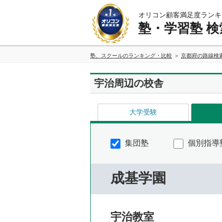
オリコン顧客満足度ランキ
塾・学習塾 検
塾、スクールのランキング・比較
京都府の路線検
宇治周辺の校舎
大学受験
集団塾
個別指導
成基学園
宇治教室