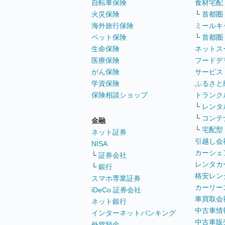
自転車保険
食材宅配
火災保険
└
首都圏
海外旅行保険
ミールキ
ペット保険
└
首都圏
生命保険
ネットス
医療保険
フードデ
がん保険
サービス
学資保険
ふるさと
保険相談ショップ
トランク
└
レンタ
└
コンテ
金融
└
宅配型
ネット証券
引越し会
NISA
カーシェ
└
証券会社
レンタカ
└
銀行
格安レン
スマホ専業証券
カーリー
iDeCo 証券会社
車買取会
ネット銀行
中古車情
インターネットバンキング
中古車販
外貨預金