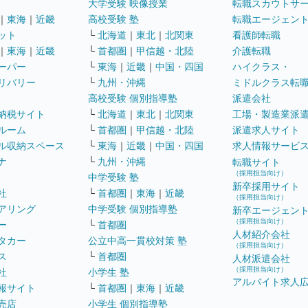
大学受験 映像授業
転職スカウトサ
｜
東海
｜
近畿
高校受験 塾
転職エージェン
ット
└
北海道
｜
東北
｜
北関東
看護師転職
｜
東海
｜
近畿
└
首都圏
｜
甲信越・北陸
介護転職
ーパー
└
東海
｜
近畿
｜
中国・四国
ハイクラス・
リバリー
└
九州・沖縄
ミドルクラス転
高校受験 個別指導塾
派遣会社
納税サイト
└
北海道
｜
東北
｜
北関東
工場・製造業派
ルーム
└
首都圏
｜
甲信越・北陸
派遣求人サイト
ル収納スペース
└
東海
｜
近畿
｜
中国・四国
求人情報サービ
ナ
└
九州・沖縄
転職サイト
（採用担当向け）
中学受験 塾
新卒採用サイト
社
└
首都圏
｜
東海
｜
近畿
（採用担当向け）
アリング
中学受験 個別指導塾
新卒エージェン
（採用担当向け）
ー
└
首都圏
人材紹介会社
タカー
公立中高一貫校対策 塾
（採用担当向け）
ス
└
首都圏
人材派遣会社
（採用担当向け）
社
小学生 塾
アルバイト求人
報サイト
└
首都圏
｜
東海
｜
近畿
売店
小学生 個別指導塾