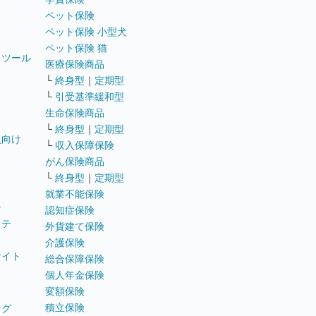
ペット保険
ペット保険 小型犬
ペット保険 猫
トツール
医療保険商品
└
終身型
｜
定期型
└
引受基準緩和型
生命保険商品
└
終身型
｜
定期型
員向け
└
収入保障保険
がん保険商品
└
終身型
｜
定期型
就業不能保険
テ
認知症保険
ステ
外貨建て保険
介護保険
サイト
総合保障保険
個人年金保険
変額保険
積立保険
ング