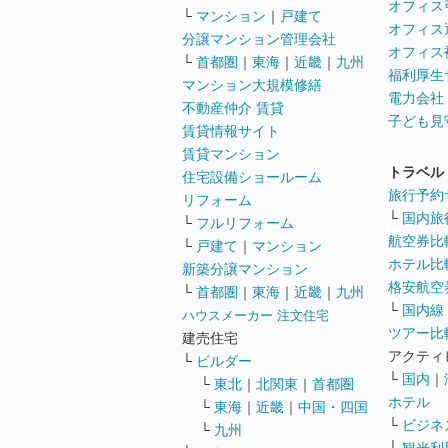
オフィス
└
マンション
｜
戸建て
オフィス
分譲マンション管理会社
オフィス
└
首都圏
｜
東海
｜
近畿
｜
九州
福利厚生
マンション大規模修繕
電力会社
不動産仲介 賃貸
子ども見
賃貸情報サイト
賃貸マンション
トラベル
住宅設備ショールーム
旅行予約
リフォーム
└
国内旅
└
フルリフォーム
航空券比
└
戸建て
｜
マンション
ホテル比
新築分譲マンション
格安航空券
└
首都圏
｜
東海
｜
近畿
｜
九州
└
国内線
ハウスメーカー 注文住宅
ツアー比
建売住宅
アクティ
└
ビルダー
└
国内
｜
└
東北
｜
北関東
｜
首都圏
ホテル
└
東海
｜
近畿
｜
中国・四国
└
ビジネ
└
九州