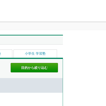
塾
小学生 学習塾