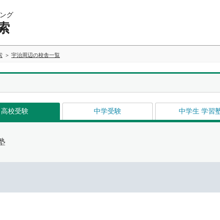
ング
索
索
宇治周辺の校舎一覧
高校受験
中学受験
中学生 学習
塾