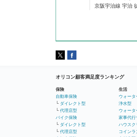
京阪宇治線 宇治 徒
オリコン顧客満足度ランキング
保険
生活
自動車保険
ウォータ
└
ダイレクト型
浄水型
└
代理店型
ウォータ
バイク保険
家事代行
└
ダイレクト型
ハウスク
└
代理店型
コインラ