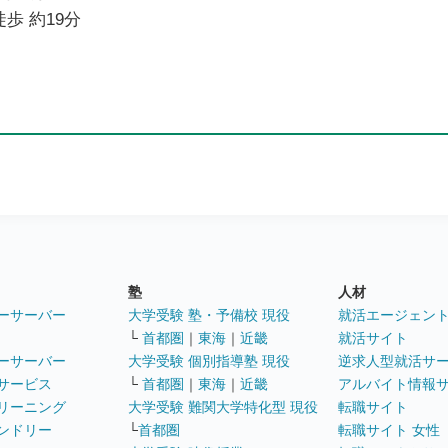
歩 約19分
塾
人材
ーサーバー
大学受験 塾・予備校 現役
就活エージェン
└
首都圏
｜
東海
｜
近畿
就活サイト
ーサーバー
大学受験 個別指導塾 現役
逆求人型就活サ
サービス
└
首都圏
｜
東海
｜
近畿
アルバイト情報
リーニング
大学受験 難関大学特化型 現役
転職サイト
ンドリー
└
首都圏
転職サイト 女性