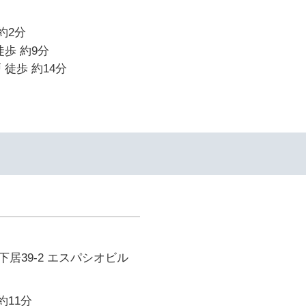
約2分
徒歩 約9分
 徒歩 約14分
居39-2 エスパシオビル
約11分