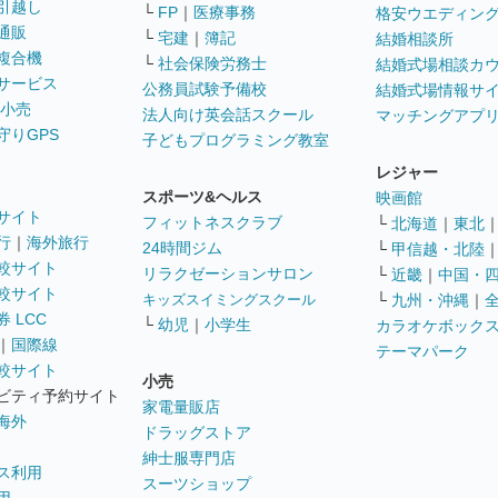
引越し
└
FP
｜
医療事務
格安ウエディン
通販
└
宅建
｜
簿記
結婚相談所
複合機
└
社会保険労務士
結婚式場相談カ
サービス
公務員試験予備校
結婚式場情報サ
 小売
法人向け英会話スクール
マッチングアプ
守りGPS
子どもプログラミング教室
レジャー
スポーツ&ヘルス
映画館
サイト
フィットネスクラブ
└
北海道
｜
東北
行
｜
海外旅行
24時間ジム
└
甲信越・北陸
較サイト
リラクゼーションサロン
└
近畿
｜
中国・
較サイト
キッズスイミングスクール
└
九州・沖縄
｜
 LCC
└
幼児
｜
小学生
カラオケボック
｜
国際線
テーマパーク
較サイト
小売
ビティ予約サイト
家電量販店
海外
ドラッグストア
紳士服専門店
ス利用
スーツショップ