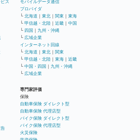
ービス
モバイルデータ通信
ト
プロバイダ
└
北海道
｜
東北
｜
関東
｜
東海
└
甲信越・北陸
｜
近畿
｜
中国
└
四国
｜
九州・沖縄
職
└
広域企業
インターネット回線
遣
└
北海道
｜
東北
｜
関東
└
甲信越・北陸
｜
東海
｜
近畿
ス
└
中国・四国
｜
九州・沖縄
└
広域企業
専門家評価
ト
保険
自動車保険 ダイレクト型
自動車保険 代理店型
バイク保険 ダイレクト型
バイク保険 代理店型
広告
火災保険
学資保険