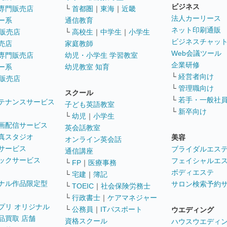
ビジネス
専門販売店
└
首都圏
｜
東海
｜
近畿
法人カーリース
ー系
通信教育
ネット印刷通販
販売店
└
高校生
｜
中学生
｜
小学生
ビジネスチャッ
売店
家庭教師
Web会議ツール
専門販売店
幼児・小学生 学習教室
企業研修
ー系
幼児教室 知育
└
経営者向け
販売店
└
管理職向け
スクール
└
若手・一般社
テナンスサービス
子ども英語教室
└
新卒向け
└
幼児
｜
小学生
画配信サービス
英会話教室
真スタジオ
美容
オンライン英会話
サービス
ブライダルエス
通信講座
ックサービス
フェイシャルエ
└
FP
｜
医療事務
ボディエステ
└
宅建
｜
簿記
ナル作品限定型
サロン検索予約
└
TOEIC
｜
社会保険労務士
└
行政書士
｜
ケアマネジャー
プリ オリジナル
└
公務員
｜
ITパスポート
ウエディング
品買取 店舗
資格スクール
ハウスウエディ