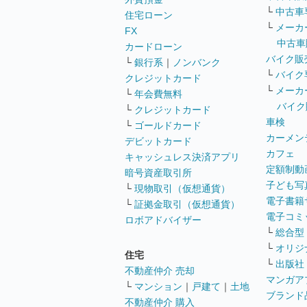
└
中古車
住宅ローン
└
メーカ
FX
中古車
カードローン
バイク販
└
銀行系
｜
ノンバンク
└
バイク
クレジットカード
└
メーカ
└
年会費無料
バイク
└
クレジットカード
車検
└
ゴールドカード
カーメン
デビットカード
カフェ
キャッシュレス決済アプリ
定額制動
暗号資産取引所
子ども写
└
現物取引（仮想通貨）
電子書籍
└
証拠金取引（仮想通貨）
電子コミ
ロボアドバイザー
└
総合型
└
オリジ
住宅
└
出版社
不動産仲介 売却
マンガア
└
マンション
｜
戸建て
｜
土地
ブランド
不動産仲介 購入