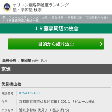
オリコン顧客満足度ランキング
塾・学習塾 検索
塾、スクールのランキング・比較
校舎検索
京都府の駅・市区町村から探す
ＪＲ藤森周辺の校舎一覧
ＪＲ藤森周辺の校舎
目的から絞り込む
高校受験： 集団塾
の絞り込み
京進
伏見桃山校
075-602-1880
京都府京都市伏見区京町3-201-1 リビエール桃山
近鉄京都線 伏見より 徒歩 約7分