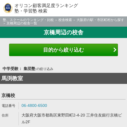
オリコン顧客満足度ランキング
塾・学習塾 検索
塾、スクールのランキング・比較
校舎検索
大阪府の駅・市区町村から探す
京橋周辺の校舎一覧
京橋周辺の校舎
目的から絞り込む
中学受験： 集団塾
の絞り込み
馬渕教室
京橋校
06-4800-6500
大阪府大阪市都島区東野田町2-4-20 三井住友銀行京橋ビ
ル2F