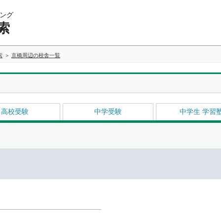
ング
索
索
京橋周辺の校舎一覧
高校受験
中学受験
中学生 学習
イ