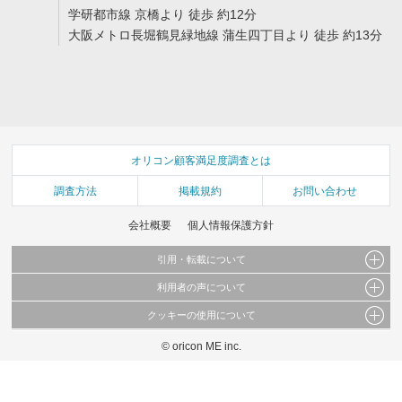
学研都市線 京橋より 徒歩 約12分
大阪メトロ長堀鶴見緑地線 蒲生四丁目より 徒歩 約13分
オリコン顧客満足度調査とは
調査方法
掲載規約
お問い合わせ
会社概要
個人情報保護方針
引用・転載について
利用者の声について
当サイトで公開されている情報（文字、写真、イラスト、画像データ等）及びこれらの配
置・編集および構造などについての著作権は株式会社oricon MEに帰属しております。
クッキーの使用について
当サイトに掲載している内容はすべてサービスの利用者が提出された見解・感想です。
これらの情報を権利者の許可なく無断転載・複製などの二次利用を行うことは固く禁じて
弊社が内容について正確性を含め一切保証するものではありません。
おります。
© oricon ME inc.
このサイトでは Cookie を使用して、ユーザーに合わせたコンテンツや広告の表示、ソー
弊社の見解・ 意見ではないことをご理解いただいた上でご覧ください。
シャル メディア機能の提供、広告の表示回数やクリック数の測定を行っています。
また、ユーザーによるサイトの利用状況についても情報を収集し、ソーシャル メディア
や広告配信、データ解析の各パートナーに提供しています。