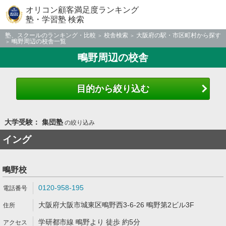
オリコン顧客満足度ランキング
塾・学習塾 検索
塾、スクールのランキング・比較
校舎検索
大阪府の駅・市区町村から探す
鴫野周辺の校舎一覧
鴫野周辺の校舎
目的から絞り込む
大学受験： 集団塾
の絞り込み
イング
鴫野校
0120-958-195
大阪府大阪市城東区鴫野西3-6-26 鴫野第2ビル3F
学研都市線 鴫野より 徒歩 約5分