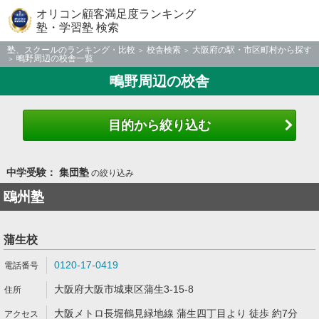
オリコン顧客満足度ランキング
塾・学習塾 検索
塾、スクールのランキング・比較
校舎検索
大阪府の駅・市区町村から探す
鴫野周辺の校舎一覧
鴫野周辺の校舎
目的から絞り込む
中学受験： 集団塾
の絞り込み
鴎州塾
蒲生校
0120-17-0419
大阪府大阪市城東区蒲生3-15-8
大阪メトロ長堀鶴見緑地線 蒲生四丁目より 徒歩 約7分