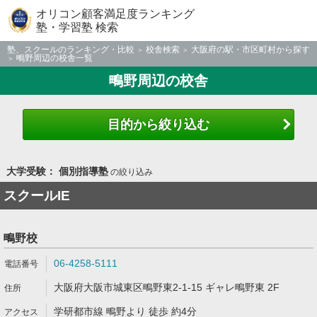
オリコン顧客満足度ランキング
塾・学習塾 検索
塾、スクールのランキング・比較
校舎検索
大阪府の駅・市区町村から探す
鴫野周辺の校舎一覧
鴫野周辺の校舎
目的から絞り込む
大学受験： 個別指導塾
の絞り込み
スクールIE
鴫野校
06-4258-5111
大阪府大阪市城東区鴫野東2-1-15 ギャレ鴫野東 2F
学研都市線 鴫野より 徒歩 約4分