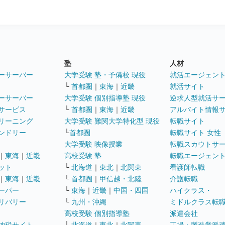
塾
人材
ーサーバー
大学受験 塾・予備校 現役
就活エージェン
└
首都圏
｜
東海
｜
近畿
就活サイト
ーサーバー
大学受験 個別指導塾 現役
逆求人型就活サ
サービス
└
首都圏
｜
東海
｜
近畿
アルバイト情報
リーニング
大学受験 難関大学特化型 現役
転職サイト
ンドリー
└
首都圏
転職サイト 女性
大学受験 映像授業
転職スカウトサ
｜
東海
｜
近畿
高校受験 塾
転職エージェン
ット
└
北海道
｜
東北
｜
北関東
看護師転職
｜
東海
｜
近畿
└
首都圏
｜
甲信越・北陸
介護転職
ーパー
└
東海
｜
近畿
｜
中国・四国
ハイクラス・
リバリー
└
九州・沖縄
ミドルクラス転
高校受験 個別指導塾
派遣会社