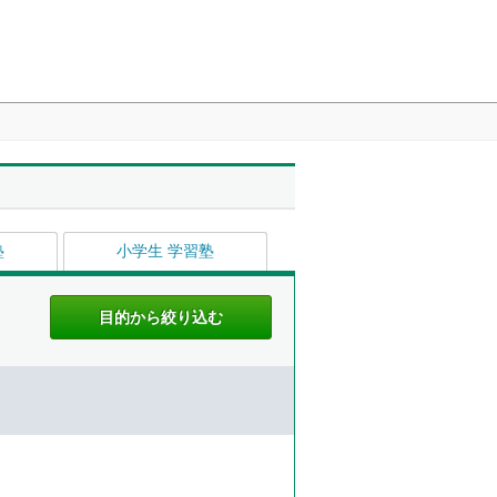
塾
小学生 学習塾