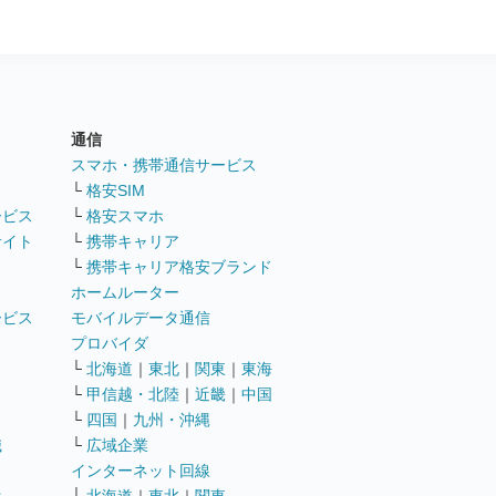
通信
ト
スマホ・携帯通信サービス
└
格安SIM
ービス
└
格安スマホ
サイト
└
携帯キャリア
└
携帯キャリア格安ブランド
ホームルーター
ービス
モバイルデータ通信
ト
プロバイダ
└
北海道
｜
東北
｜
関東
｜
東海
└
甲信越・北陸
｜
近畿
｜
中国
└
四国
｜
九州・沖縄
職
└
広域企業
インターネット回線