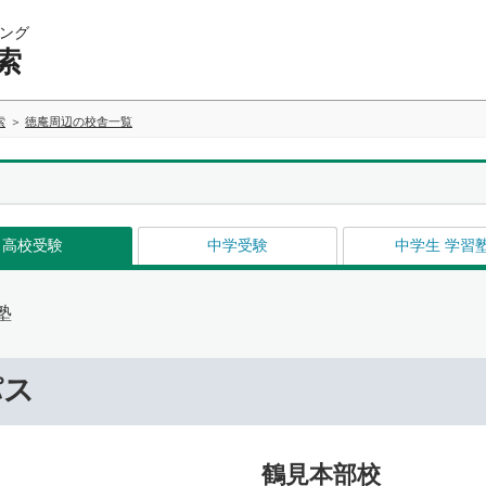
ング
索
索
徳庵周辺の校舎一覧
高校受験
中学受験
中学生 学習
塾
パス
鶴見本部校