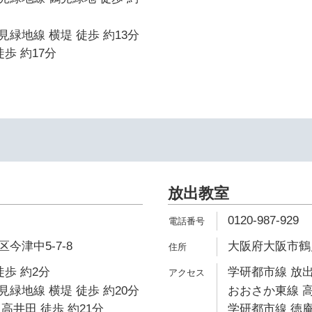
緑地線 横堤 徒歩 約13分
歩 約17分
放出教室
0120-987-929
今津中5-7-8
大阪府大阪市鶴見
徒歩 約2分
学研都市線 放出
緑地線 横堤 徒歩 約20分
おおさか東線 高
高井田 徒歩 約21分
学研都市線 徳庵