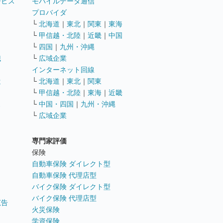
ービス
モバイルデータ通信
ト
プロバイダ
└
北海道
｜
東北
｜
関東
｜
東海
└
甲信越・北陸
｜
近畿
｜
中国
└
四国
｜
九州・沖縄
職
└
広域企業
インターネット回線
遣
└
北海道
｜
東北
｜
関東
└
甲信越・北陸
｜
東海
｜
近畿
ス
└
中国・四国
｜
九州・沖縄
└
広域企業
専門家評価
ト
保険
自動車保険 ダイレクト型
自動車保険 代理店型
バイク保険 ダイレクト型
バイク保険 代理店型
広告
火災保険
学資保険