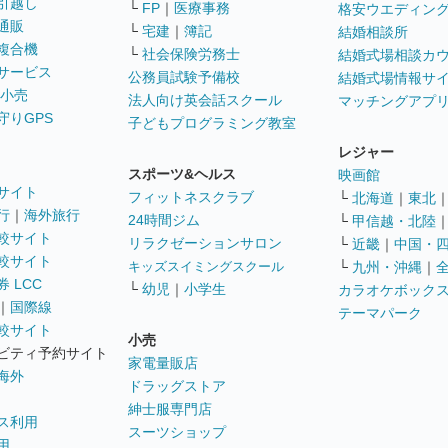
引越し
└
FP
｜
医療事務
格安ウエディン
通販
└
宅建
｜
簿記
結婚相談所
複合機
└
社会保険労務士
結婚式場相談カ
サービス
公務員試験予備校
結婚式場情報サ
 小売
法人向け英会話スクール
マッチングアプ
守りGPS
子どもプログラミング教室
レジャー
スポーツ&ヘルス
映画館
サイト
フィットネスクラブ
└
北海道
｜
東北
行
｜
海外旅行
24時間ジム
└
甲信越・北陸
較サイト
リラクゼーションサロン
└
近畿
｜
中国・
較サイト
キッズスイミングスクール
└
九州・沖縄
｜
 LCC
└
幼児
｜
小学生
カラオケボック
｜
国際線
テーマパーク
較サイト
小売
ビティ予約サイト
家電量販店
海外
ドラッグストア
紳士服専門店
ス利用
スーツショップ
用