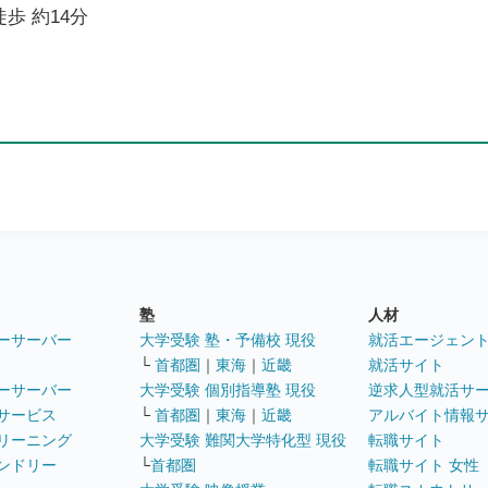
歩 約14分
塾
人材
ーサーバー
大学受験 塾・予備校 現役
就活エージェン
└
首都圏
｜
東海
｜
近畿
就活サイト
ーサーバー
大学受験 個別指導塾 現役
逆求人型就活サ
サービス
└
首都圏
｜
東海
｜
近畿
アルバイト情報
リーニング
大学受験 難関大学特化型 現役
転職サイト
ンドリー
└
首都圏
転職サイト 女性