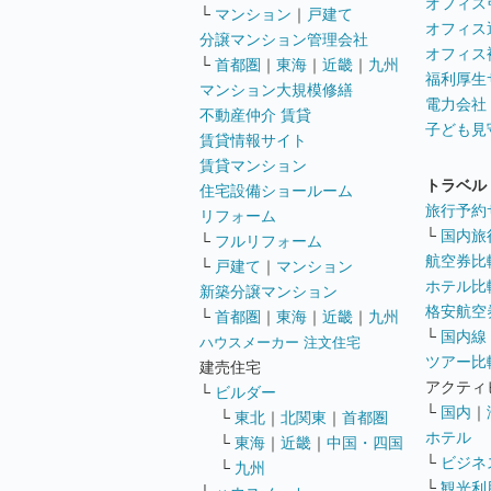
オフィス
└
マンション
｜
戸建て
オフィス
分譲マンション管理会社
オフィス
└
首都圏
｜
東海
｜
近畿
｜
九州
福利厚生
マンション大規模修繕
電力会社
不動産仲介 賃貸
子ども見
賃貸情報サイト
賃貸マンション
トラベル
住宅設備ショールーム
旅行予約
リフォーム
└
国内旅
└
フルリフォーム
航空券比
└
戸建て
｜
マンション
ホテル比
新築分譲マンション
格安航空券
└
首都圏
｜
東海
｜
近畿
｜
九州
└
国内線
ハウスメーカー 注文住宅
ツアー比
建売住宅
アクティ
└
ビルダー
└
国内
｜
└
東北
｜
北関東
｜
首都圏
ホテル
└
東海
｜
近畿
｜
中国・四国
└
ビジネ
└
九州
└
観光利