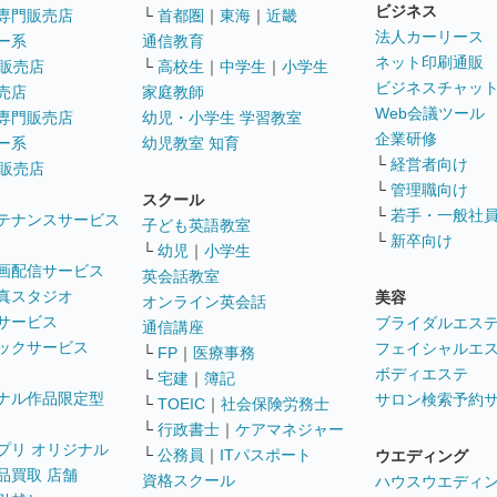
ビジネス
専門販売店
└
首都圏
｜
東海
｜
近畿
法人カーリース
ー系
通信教育
ネット印刷通販
販売店
└
高校生
｜
中学生
｜
小学生
ビジネスチャッ
売店
家庭教師
Web会議ツール
専門販売店
幼児・小学生 学習教室
企業研修
ー系
幼児教室 知育
└
経営者向け
販売店
└
管理職向け
スクール
└
若手・一般社
テナンスサービス
子ども英語教室
└
新卒向け
└
幼児
｜
小学生
画配信サービス
英会話教室
真スタジオ
美容
オンライン英会話
サービス
ブライダルエス
通信講座
ックサービス
フェイシャルエ
└
FP
｜
医療事務
ボディエステ
└
宅建
｜
簿記
ナル作品限定型
サロン検索予約
└
TOEIC
｜
社会保険労務士
└
行政書士
｜
ケアマネジャー
プリ オリジナル
└
公務員
｜
ITパスポート
ウエディング
品買取 店舗
資格スクール
ハウスウエディ