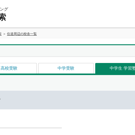
ング
索
索
住道周辺の校舎一覧
高校受験
中学受験
中学生 学習
ー