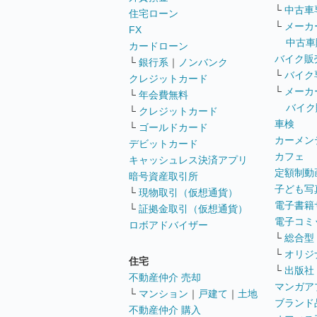
└
中古車
住宅ローン
└
メーカ
FX
中古車
カードローン
バイク販
└
銀行系
｜
ノンバンク
└
バイク
クレジットカード
└
メーカ
└
年会費無料
バイク
└
クレジットカード
車検
└
ゴールドカード
カーメン
デビットカード
カフェ
キャッシュレス決済アプリ
定額制動
暗号資産取引所
子ども写
└
現物取引（仮想通貨）
電子書籍
└
証拠金取引（仮想通貨）
電子コミ
ロボアドバイザー
└
総合型
└
オリジ
住宅
└
出版社
不動産仲介 売却
マンガア
└
マンション
｜
戸建て
｜
土地
ブランド
不動産仲介 購入