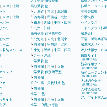
大学受験 映像授業
転職スカウトサ
｜
東海
｜
近畿
高校受験 塾
転職エージェン
ット
└
北海道
｜
東北
｜
北関東
看護師転職
｜
東海
｜
近畿
└
首都圏
｜
甲信越・北陸
介護転職
ーパー
└
東海
｜
近畿
｜
中国・四国
ハイクラス・
リバリー
└
九州・沖縄
ミドルクラス転
高校受験 個別指導塾
派遣会社
納税サイト
└
北海道
｜
東北
｜
北関東
工場・製造業派
ルーム
└
首都圏
｜
甲信越・北陸
派遣求人サイト
ル収納スペース
└
東海
｜
近畿
｜
中国・四国
求人情報サービ
ナ
└
九州・沖縄
転職サイト
（採用担当向け）
中学受験 塾
新卒採用サイト
社
└
首都圏
｜
東海
｜
近畿
（採用担当向け）
アリング
中学受験 個別指導塾
新卒エージェン
（採用担当向け）
ー
└
首都圏
人材紹介会社
タカー
公立中高一貫校対策 塾
（採用担当向け）
ス
└
首都圏
人材派遣会社
（採用担当向け）
社
小学生 塾
アルバイト求人
報サイト
└
首都圏
｜
東海
｜
近畿
売店
小学生 個別指導塾