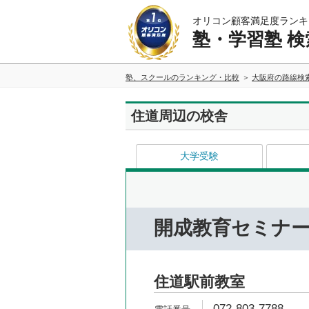
オリコン顧客満足度ランキ
塾・学習塾 検
塾、スクールのランキング・比較
大阪府の路線検
住道周辺の校舎
大学受験
開成教育セミナ
住道駅前教室
072-803-7788