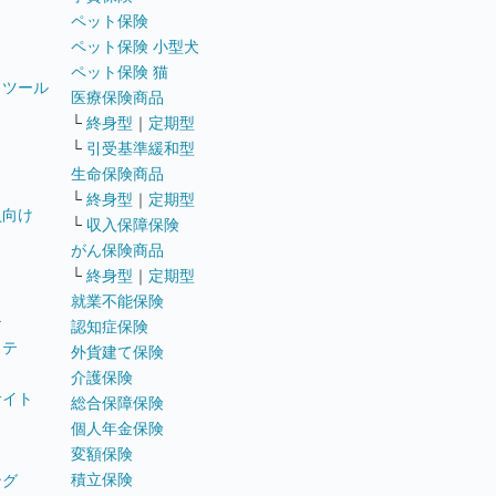
ペット保険
ペット保険 小型犬
ペット保険 猫
トツール
医療保険商品
└
終身型
｜
定期型
└
引受基準緩和型
生命保険商品
└
終身型
｜
定期型
員向け
└
収入保障保険
がん保険商品
└
終身型
｜
定期型
就業不能保険
テ
認知症保険
ステ
外貨建て保険
介護保険
サイト
総合保障保険
個人年金保険
変額保険
積立保険
ング