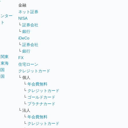
グ
金融
ネット証券
ウンター
NISA
イト
└
証券会社
リ
└
銀行
iDeCo
└
証券会社
└
銀行
｜
関東
FX
｜
東海
住宅ローン
四国
クレジットカード
全国
└ 個人
ス
└
年会費無料
└
クレジットカード
└
ゴールドカード
└
プラチナカード
└ 法人
└
年会費無料
└
クレジットカード