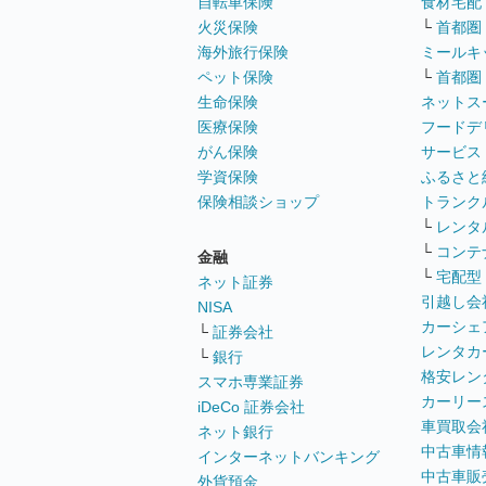
自転車保険
食材宅配
火災保険
└
首都圏
海外旅行保険
ミールキ
ペット保険
└
首都圏
生命保険
ネットス
医療保険
フードデ
がん保険
サービス
学資保険
ふるさと
保険相談ショップ
トランク
└
レンタ
└
コンテ
金融
└
宅配型
ネット証券
引越し会
NISA
カーシェ
└
証券会社
レンタカ
└
銀行
格安レン
スマホ専業証券
カーリー
iDeCo 証券会社
車買取会
ネット銀行
中古車情
インターネットバンキング
中古車販
外貨預金