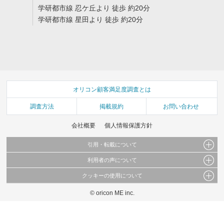
学研都市線 忍ケ丘より 徒歩 約20分
学研都市線 星田より 徒歩 約20分
オリコン顧客満足度調査とは
調査方法
掲載規約
お問い合わせ
会社概要
個人情報保護方針
引用・転載について
利用者の声について
当サイトで公開されている情報（文字、写真、イラスト、画像データ等）及びこれらの配
置・編集および構造などについての著作権は株式会社oricon MEに帰属しております。
クッキーの使用について
当サイトに掲載している内容はすべてサービスの利用者が提出された見解・感想です。
これらの情報を権利者の許可なく無断転載・複製などの二次利用を行うことは固く禁じて
弊社が内容について正確性を含め一切保証するものではありません。
おります。
© oricon ME inc.
このサイトでは Cookie を使用して、ユーザーに合わせたコンテンツや広告の表示、ソー
弊社の見解・ 意見ではないことをご理解いただいた上でご覧ください。
シャル メディア機能の提供、広告の表示回数やクリック数の測定を行っています。
また、ユーザーによるサイトの利用状況についても情報を収集し、ソーシャル メディア
や広告配信、データ解析の各パートナーに提供しています。