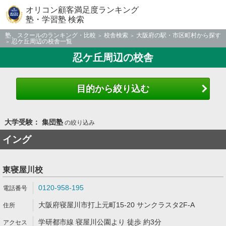
オリコン顧客満足度ランキング
塾・学習塾 検索
塾、スクールのランキング・比較
校舎検索
大阪府の駅・市区町村から探す
忍ケ丘周辺の校舎一覧
忍ケ丘周辺の校舎
目的から絞り込む
大学受験： 集団塾
の絞り込み
イング
東寝屋川校
0120-958-195
大阪府寝屋川市打上元町15-20 サンクラスタ2F-A
学研都市線 寝屋川公園より 徒歩 約3分