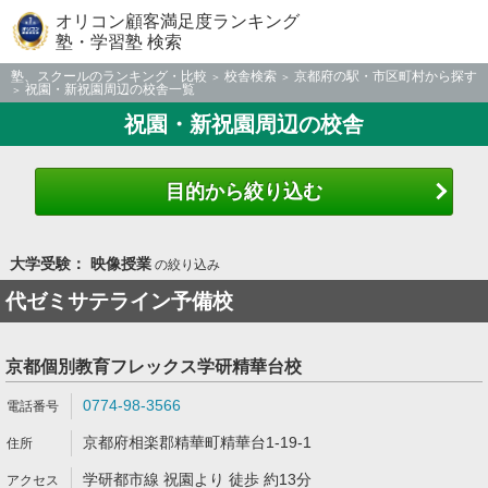
オリコン顧客満足度ランキング
塾・学習塾 検索
塾、スクールのランキング・比較
校舎検索
京都府の駅・市区町村から探す
祝園・新祝園周辺の校舎一覧
祝園・新祝園周辺の校舎
目的から絞り込む
大学受験： 映像授業
の絞り込み
代ゼミサテライン予備校
京都個別教育フレックス学研精華台校
0774-98-3566
京都府相楽郡精華町精華台1-19-1
学研都市線 祝園より 徒歩 約13分