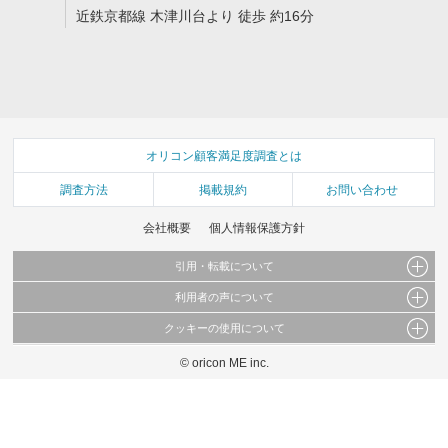
近鉄京都線 木津川台より 徒歩 約16分
オリコン顧客満足度調査とは
調査方法
掲載規約
お問い合わせ
会社概要
個人情報保護方針
引用・転載について
利用者の声について
当サイトで公開されている情報（文字、写真、イラスト、画像データ等）及びこれらの配
置・編集および構造などについての著作権は株式会社oricon MEに帰属しております。
クッキーの使用について
当サイトに掲載している内容はすべてサービスの利用者が提出された見解・感想です。
これらの情報を権利者の許可なく無断転載・複製などの二次利用を行うことは固く禁じて
弊社が内容について正確性を含め一切保証するものではありません。
おります。
© oricon ME inc.
このサイトでは Cookie を使用して、ユーザーに合わせたコンテンツや広告の表示、ソー
弊社の見解・ 意見ではないことをご理解いただいた上でご覧ください。
シャル メディア機能の提供、広告の表示回数やクリック数の測定を行っています。
また、ユーザーによるサイトの利用状況についても情報を収集し、ソーシャル メディア
や広告配信、データ解析の各パートナーに提供しています。
各パートナーは、この情報とユーザーが各パートナーに提供した他の情報や、ユーザーが