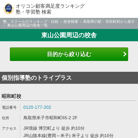
オリコン顧客満足度ランキング
塾・学習塾 検索
塾、スクールのランキング・比較
校舎検索
鳥取県の駅・市区町村から探す
東山公園周辺の校舎一覧
東山公園周辺の校舎
目的から絞り込む
個別指導塾のトライプラス
昭和町校
0120-177-202
鳥取県米子市昭和町65-2 2F
JR境線 博労町より 徒歩 約10分
JR山陰本線(豊岡～米子) 米子より 徒歩 約10分