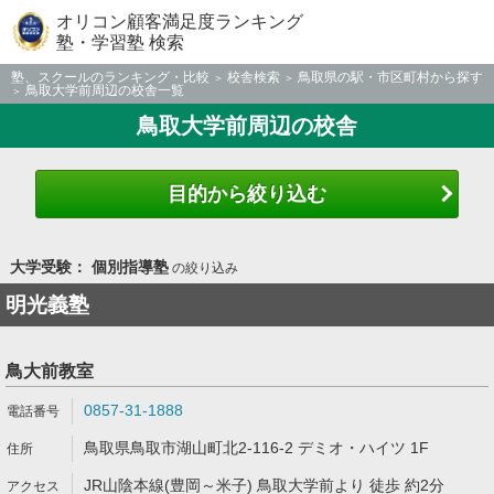
オリコン顧客満足度ランキング
塾・学習塾 検索
塾、スクールのランキング・比較
校舎検索
鳥取県の駅・市区町村から探す
鳥取大学前周辺の校舎一覧
鳥取大学前周辺の校舎
目的から絞り込む
大学受験： 個別指導塾
の絞り込み
明光義塾
鳥大前教室
0857-31-1888
鳥取県鳥取市湖山町北2-116-2 デミオ・ハイツ 1F
JR山陰本線(豊岡～米子) 鳥取大学前より 徒歩 約2分