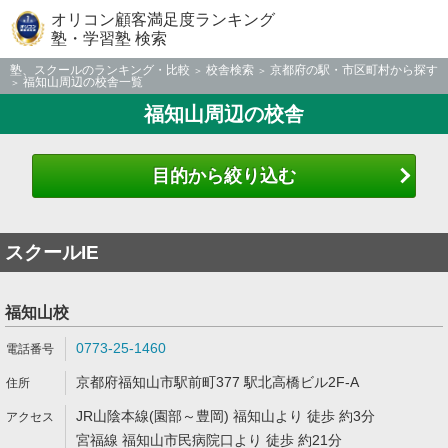
オリコン顧客満足度ランキング
塾・学習塾 検索
塾、スクールのランキング・比較
校舎検索
京都府の駅・市区町村から探す
福知山周辺の校舎一覧
福知山周辺の校舎
目的から絞り込む
スクールIE
福知山校
0773-25-1460
京都府福知山市駅前町377 駅北高橋ビル2F-A
JR山陰本線(園部～豊岡) 福知山より 徒歩 約3分
宮福線 福知山市民病院口より 徒歩 約21分