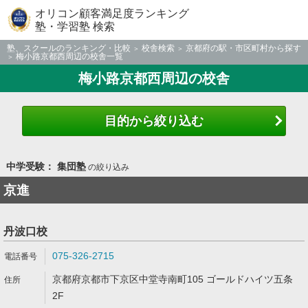
オリコン顧客満足度ランキング
塾・学習塾 検索
塾、スクールのランキング・比較
校舎検索
京都府の駅・市区町村から探す
梅小路京都西周辺の校舎一覧
梅小路京都西周辺の校舎
目的から絞り込む
中学受験： 集団塾
の絞り込み
京進
丹波口校
075-326-2715
京都府京都市下京区中堂寺南町105 ゴールドハイツ五条
2F