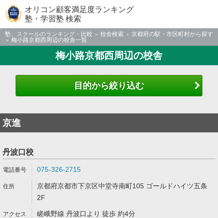
オリコン顧客満足度ランキング
塾・学習塾 検索
塾、スクールのランキング・比較
校舎検索
京都府の駅・市区町村から探す
梅小路京都西周辺の校舎一覧
梅小路京都西周辺の校舎
目的から絞り込む
京進
丹波口校
075-326-2715
京都府京都市下京区中堂寺南町105 ゴールドハイツ五条
2F
嵯峨野線 丹波口より 徒歩 約4分