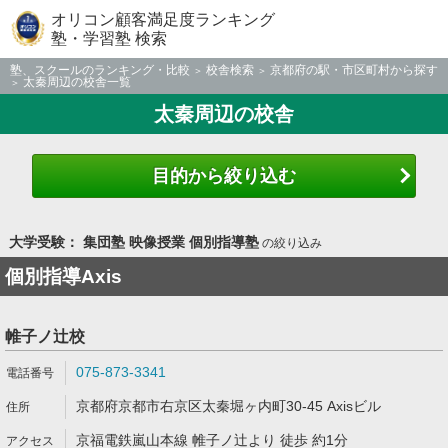
オリコン顧客満足度ランキング
塾・学習塾 検索
塾、スクールのランキング・比較
校舎検索
京都府の駅・市区町村から探す
太秦周辺の校舎一覧
太秦周辺の校舎
目的から絞り込む
大学受験： 集団塾 映像授業 個別指導塾
の絞り込み
個別指導Axis
帷子ノ辻校
075-873-3341
京都府京都市右京区太秦堀ヶ内町30-45 Axisビル
京福電鉄嵐山本線 帷子ノ辻より 徒歩 約1分