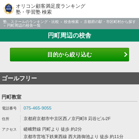
オリコン顧客満足度ランキング
塾・学習塾 検索
塾、スクールのランキング・比較
校舎検索
京都府の駅・市区町村から探す
円町周辺の校舎一覧
円町周辺の校舎
目的から絞り込む
ゴールフリー
円町教室
075-465-9055
京都府京都市中京区西ノ京円町8 苅谷ビル2F
嵯峨野線 円町より 徒歩 約2分
京都市営地下鉄東西線 西大路御池より 徒歩 約11分