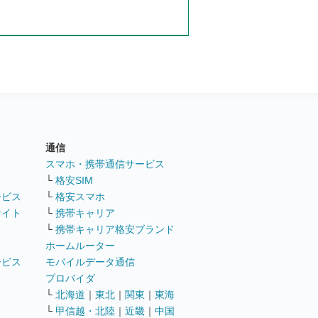
通信
ト
スマホ・携帯通信サービス
└
格安SIM
ービス
└
格安スマホ
サイト
└
携帯キャリア
└
携帯キャリア格安ブランド
ホームルーター
ービス
モバイルデータ通信
ト
プロバイダ
└
北海道
｜
東北
｜
関東
｜
東海
└
甲信越・北陸
｜
近畿
｜
中国