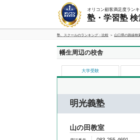
オリコン顧客満足度ランキ
塾・学習塾 検
塾、スクールのランキング・比較
山口県の路線検
幡生周辺の校舎
大学受験
明光義塾
山の田教室
083-255-4691