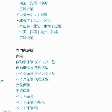
└
四国
｜
九州・沖縄
職
└
広域企業
インターネット回線
遣
└
北海道
｜
東北
｜
関東
└
甲信越・北陸
｜
東海
｜
近畿
ス
└
中国・四国
｜
九州・沖縄
└
広域企業
専門家評価
ト
保険
自動車保険 ダイレクト型
自動車保険 代理店型
バイク保険 ダイレクト型
バイク保険 代理店型
広告
火災保険
学資保険
ペット保険
ペット保険 小型犬
ペット保険 猫
トツール