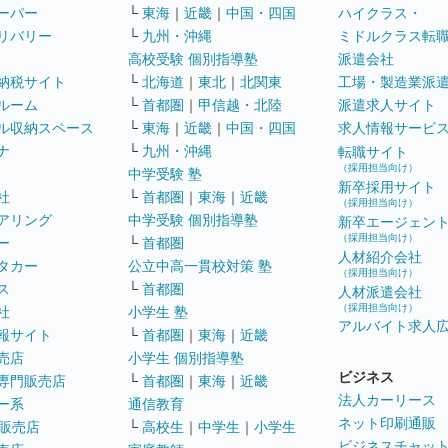
ーパー
└
東海
｜
近畿
｜
中国・四国
ハイクラス・
リバリー
└
九州・沖縄
ミドルクラス転
高校受験 個別指導塾
派遣会社
納税サイト
└
北海道
｜
東北
｜
北関東
工場・製造業派
ルーム
└
首都圏
｜
甲信越・北陸
派遣求人サイト
ル収納スペース
└
東海
｜
近畿
｜
中国・四国
求人情報サービ
ナ
└
九州・沖縄
転職サイト
（採用担当向け）
中学受験 塾
新卒採用サイト
社
└
首都圏
｜
東海
｜
近畿
（採用担当向け）
アリング
中学受験 個別指導塾
新卒エージェン
（採用担当向け）
ー
└
首都圏
人材紹介会社
タカー
公立中高一貫校対策 塾
（採用担当向け）
ス
└
首都圏
人材派遣会社
（採用担当向け）
社
小学生 塾
アルバイト求人
報サイト
└
首都圏
｜
東海
｜
近畿
売店
小学生 個別指導塾
ビジネス
専門販売店
└
首都圏
｜
東海
｜
近畿
法人カーリース
ー系
通信教育
ネット印刷通販
販売店
└
高校生
｜
中学生
｜
小学生
ビジネスチャッ