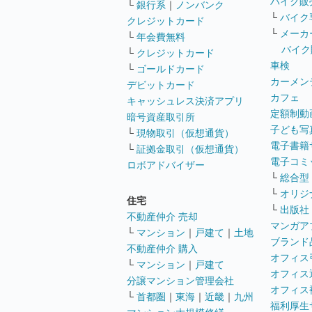
バイク販
└
銀行系
｜
ノンバンク
└
バイク
クレジットカード
└
メーカ
└
年会費無料
バイク
└
クレジットカード
車検
└
ゴールドカード
カーメン
デビットカード
カフェ
キャッシュレス決済アプリ
定額制動
暗号資産取引所
子ども写
└
現物取引（仮想通貨）
電子書籍
└
証拠金取引（仮想通貨）
電子コミ
ロボアドバイザー
└
総合型
└
オリジ
住宅
└
出版社
不動産仲介 売却
マンガア
└
マンション
｜
戸建て
｜
土地
ブランド
不動産仲介 購入
オフィス
└
マンション
｜
戸建て
オフィス
分譲マンション管理会社
オフィス
└
首都圏
｜
東海
｜
近畿
｜
九州
福利厚生