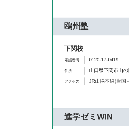
鴎州塾
下関校
0120-17-0419
山口県下関市山の田
JR山陽本線(岩国～
進学ゼミWIN