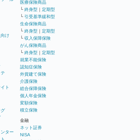
医療保険商品
└
終身型
｜
定期型
└
引受基準緩和型
生命保険商品
└
終身型
｜
定期型
員向け
└
収入保障保険
がん保険商品
└
終身型
｜
定期型
就業不能保険
テ
認知症保険
ステ
外貨建て保険
介護保険
サイト
総合保障保険
個人年金保険
変額保険
積立保険
ング
グ
金融
ネット証券
ウンター
NISA
イト