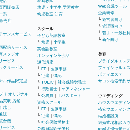
売店
家庭教師
Web会議ツール
専門販売店
幼児・小学生 学習教室
企業研修
ー系
幼児教室 知育
└
経営者向け
販売店
└
管理職向け
スクール
└
若手・一般社
テナンスサービス
子ども英語教室
└
新卒向け
└
幼児
｜
小学生
画配信サービス
英会話教室
真スタジオ
美容
オンライン英会話
サービス
ブライダルエス
通信講座
ックサービス
フェイシャルエ
└
FP
｜
医療事務
ボディエステ
└
宅建
｜
簿記
ナル作品限定型
サロン検索予約
└
TOEIC
｜
社会保険労務士
└
行政書士
｜
ケアマネジャー
プリ オリジナル
└
公務員
｜
ITパスポート
ウエディング
品買取 店舗
資格スクール
ハウスウエディ
引越し
└
FP
｜
医療事務
格安ウエディン
通販
└
宅建
｜
簿記
結婚相談所
複合機
└
社会保険労務士
結婚式場相談カ
サービス
公務員試験予備校
結婚式場情報サ