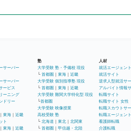
塾
人材
ーサーバー
大学受験 塾・予備校 現役
就活エージェン
└
首都圏
｜
東海
｜
近畿
就活サイト
ーサーバー
大学受験 個別指導塾 現役
逆求人型就活サ
サービス
└
首都圏
｜
東海
｜
近畿
アルバイト情報
リーニング
大学受験 難関大学特化型 現役
転職サイト
ンドリー
└
首都圏
転職サイト 女性
大学受験 映像授業
転職スカウトサ
｜
東海
｜
近畿
高校受験 塾
転職エージェン
ット
└
北海道
｜
東北
｜
北関東
看護師転職
｜
東海
｜
近畿
└
首都圏
｜
甲信越・北陸
介護転職