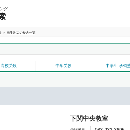
ング
索
索
幡生周辺の校舎一覧
高校受験
中学受験
中学生 学習
下関中央教室
083-232-3695