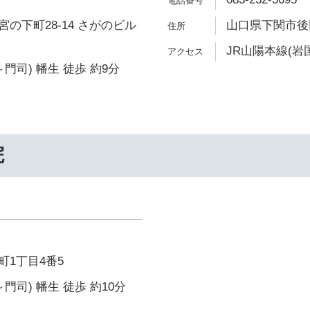
の下町28-14 さがのビル
山口県下関市後田町
JR山陽本線(岩国
門司) 幡生 徒歩 約9分
院
1丁目4番5
門司) 幡生 徒歩 約10分