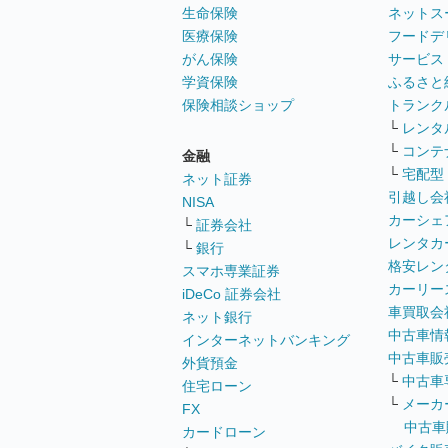
生命保険
ネットス
医療保険
フードデ
がん保険
サービス
学資保険
ふるさと
保険相談ショップ
トランク
└
レンタ
└
コンテ
金融
└
宅配型
ネット証券
引越し会
NISA
カーシェ
└
証券会社
レンタカ
└
銀行
格安レン
スマホ専業証券
カーリー
iDeCo 証券会社
車買取会
ネット銀行
中古車情
インターネットバンキング
中古車販
外貨預金
└
中古車
住宅ローン
└
メーカ
FX
中古車
カードローン