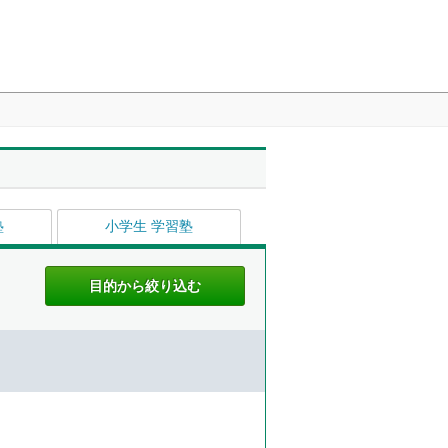
塾
小学生 学習塾