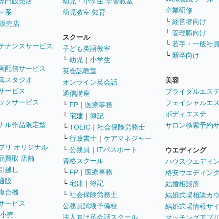
専門販売店
幼児・小学生 学習教室
企業研修
ー系
幼児教室 知育
└
経営者向け
販売店
└
管理職向け
スクール
└
若手・一般社
テナンスサービス
子ども英語教室
└
新卒向け
└
幼児
｜
小学生
画配信サービス
英会話教室
真スタジオ
美容
オンライン英会話
サービス
ブライダルエス
通信講座
ックサービス
フェイシャルエ
└
FP
｜
医療事務
ボディエステ
└
宅建
｜
簿記
ナル作品限定型
サロン検索予約
└
TOEIC
｜
社会保険労務士
└
行政書士
｜
ケアマネジャー
プリ オリジナル
└
公務員
｜
ITパスポート
ウエディング
品買取 店舗
資格スクール
ハウスウエディ
引越し
└
FP
｜
医療事務
格安ウエディン
通販
└
宅建
｜
簿記
結婚相談所
複合機
└
社会保険労務士
結婚式場相談カ
サービス
公務員試験予備校
結婚式場情報サ
 小売
法人向け英会話スクール
マッチングアプ