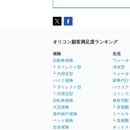
オリコン顧客満足度ランキング
保険
生活
自動車保険
ウォータ
└
ダイレクト型
浄水型
└
代理店型
ウォータ
バイク保険
家事代行
└
ダイレクト型
ハウスク
└
代理店型
コインラ
自転車保険
食材宅配
火災保険
└
首都圏
海外旅行保険
ミールキ
ペット保険
└
首都圏
生命保険
ネットス