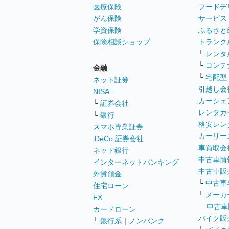
医療保険
フードデ
がん保険
サービス
学資保険
ふるさと
保険相談ショップ
トランク
└
レンタ
└
コンテ
金融
└
宅配型
ネット証券
引越し会
NISA
カーシェ
└
証券会社
レンタカ
└
銀行
格安レン
スマホ専業証券
カーリー
iDeCo 証券会社
車買取会
ネット銀行
中古車情
インターネットバンキング
中古車販
外貨預金
└
中古車
住宅ローン
└
メーカ
FX
中古車
カードローン
バイク販
└
銀行系
｜
ノンバンク