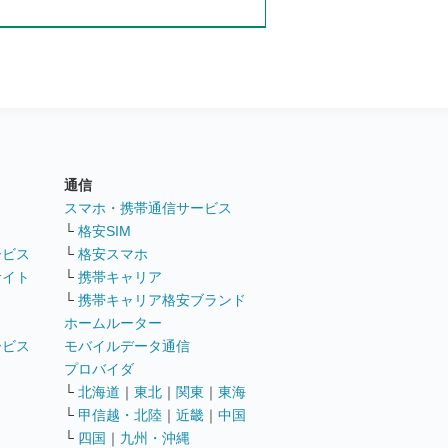
通信
ト
スマホ・携帯通信サービス
└
格安SIM
ービス
└
格安スマホ
サイト
└
携帯キャリア
└
携帯キャリア格安ブランド
ホームルーター
ービス
モバイルデータ通信
ト
プロバイダ
└
北海道
｜
東北
｜
関東
｜
東海
└
甲信越・北陸
｜
近畿
｜
中国
└
四国
｜
九州・沖縄