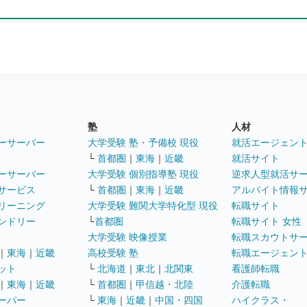
塾
人材
ーサーバー
大学受験 塾・予備校 現役
就活エージェン
└
首都圏
｜
東海
｜
近畿
就活サイト
ーサーバー
大学受験 個別指導塾 現役
逆求人型就活サ
サービス
└
首都圏
｜
東海
｜
近畿
アルバイト情報
リーニング
大学受験 難関大学特化型 現役
転職サイト
ンドリー
└
首都圏
転職サイト 女性
大学受験 映像授業
転職スカウトサ
｜
東海
｜
近畿
高校受験 塾
転職エージェン
ット
└
北海道
｜
東北
｜
北関東
看護師転職
｜
東海
｜
近畿
└
首都圏
｜
甲信越・北陸
介護転職
ーパー
└
東海
｜
近畿
｜
中国・四国
ハイクラス・