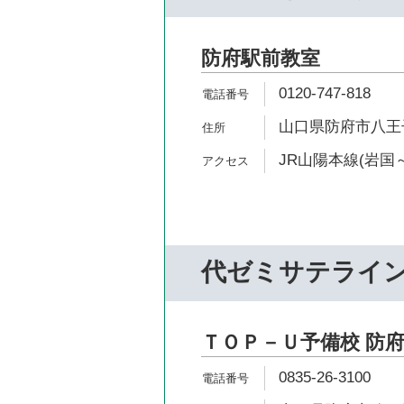
防府駅前教室
0120-747-818
山口県防府市八王子1
JR山陽本線(岩国～
代ゼミサテライ
ＴＯＰ－Ｕ予備校 防
0835-26-3100