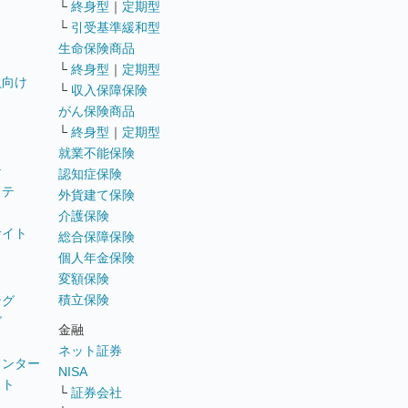
└
終身型
｜
定期型
└
引受基準緩和型
生命保険商品
└
終身型
｜
定期型
員向け
└
収入保障保険
がん保険商品
└
終身型
｜
定期型
就業不能保険
テ
認知症保険
ステ
外貨建て保険
介護保険
サイト
総合保障保険
個人年金保険
変額保険
積立保険
ング
グ
金融
ネット証券
ウンター
NISA
イト
└
証券会社
リ