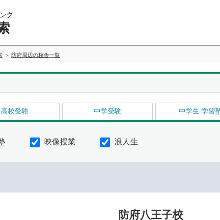
ング
索
索
防府周辺の校舎一覧
高校受験
中学受験
中学生 学習
塾
映像授業
浪人生
防府八王子校