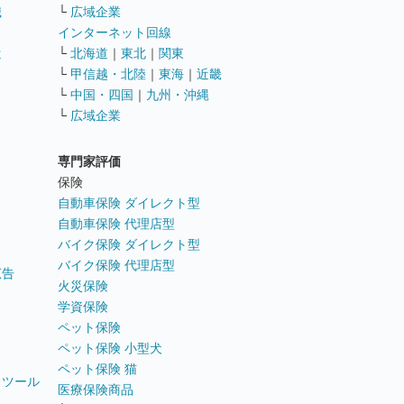
職
└
広域企業
インターネット回線
遣
└
北海道
｜
東北
｜
関東
└
甲信越・北陸
｜
東海
｜
近畿
ス
└
中国・四国
｜
九州・沖縄
└
広域企業
専門家評価
ト
保険
自動車保険 ダイレクト型
自動車保険 代理店型
バイク保険 ダイレクト型
バイク保険 代理店型
広告
火災保険
学資保険
ペット保険
ペット保険 小型犬
ペット保険 猫
トツール
医療保険商品