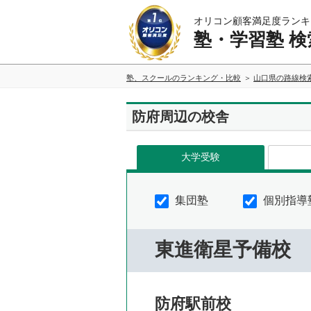
オリコン顧客満足度ランキ
塾・学習塾 検
塾、スクールのランキング・比較
山口県の路線検
防府周辺の校舎
大学受験
集団塾
個別指導
東進衛星予備校
防府駅前校