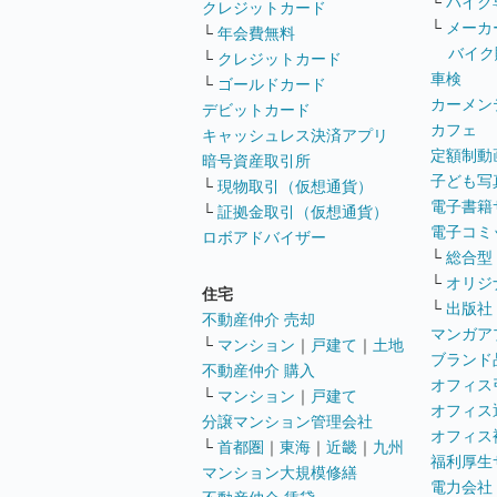
└
バイク
クレジットカード
└
メーカ
└
年会費無料
バイク
└
クレジットカード
車検
└
ゴールドカード
カーメン
デビットカード
カフェ
キャッシュレス決済アプリ
定額制動
暗号資産取引所
子ども写
└
現物取引（仮想通貨）
電子書籍
└
証拠金取引（仮想通貨）
電子コミ
ロボアドバイザー
└
総合型
└
オリジ
住宅
└
出版社
不動産仲介 売却
マンガア
└
マンション
｜
戸建て
｜
土地
ブランド
不動産仲介 購入
オフィス
└
マンション
｜
戸建て
オフィス
分譲マンション管理会社
オフィス
└
首都圏
｜
東海
｜
近畿
｜
九州
福利厚生
マンション大規模修繕
電力会社