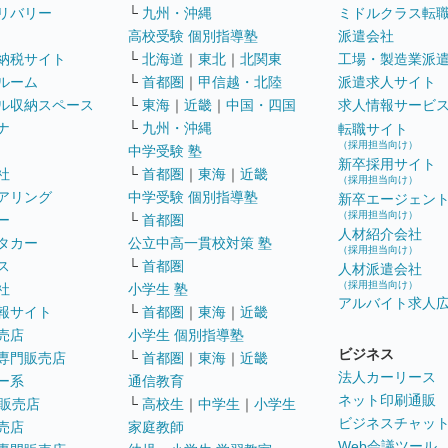
リバリー
└
九州・沖縄
ミドルクラス転
高校受験 個別指導塾
派遣会社
納税サイト
└
北海道
｜
東北
｜
北関東
工場・製造業派
ルーム
└
首都圏
｜
甲信越・北陸
派遣求人サイト
ル収納スペース
└
東海
｜
近畿
｜
中国・四国
求人情報サービ
ナ
└
九州・沖縄
転職サイト
（採用担当向け）
中学受験 塾
新卒採用サイト
社
└
首都圏
｜
東海
｜
近畿
（採用担当向け）
アリング
中学受験 個別指導塾
新卒エージェン
（採用担当向け）
ー
└
首都圏
人材紹介会社
タカー
公立中高一貫校対策 塾
（採用担当向け）
ス
└
首都圏
人材派遣会社
（採用担当向け）
社
小学生 塾
アルバイト求人
報サイト
└
首都圏
｜
東海
｜
近畿
売店
小学生 個別指導塾
ビジネス
専門販売店
└
首都圏
｜
東海
｜
近畿
法人カーリース
ー系
通信教育
ネット印刷通販
販売店
└
高校生
｜
中学生
｜
小学生
ビジネスチャッ
売店
家庭教師
Web会議ツール