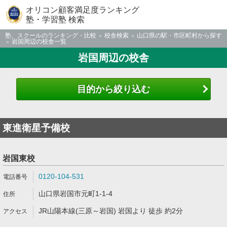
オリコン顧客満足度ランキング
塾・学習塾 検索
塾、スクールのランキング・比較
校舎検索
山口県の駅・市区町村から探す
岩国周辺の校舎一覧
岩国周辺の校舎
目的から絞り込む
東進衛星予備校
岩国東校
0120-104-531
山口県岩国市元町1-1-4
JR山陽本線(三原～岩国) 岩国より 徒歩 約2分